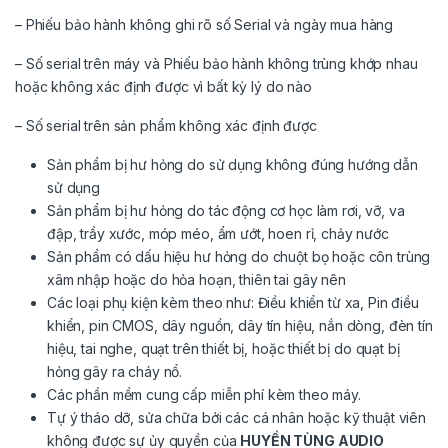
– Phiếu bảo hành không ghi rõ số Serial và ngày mua hàng
– Số serial trên máy và Phiếu bảo hành không trùng khớp nhau
hoặc không xác định được vì bất kỳ lý do nào
– Số serial trên sản phẩm không xác định được
Sản phẩm bị hư hỏng do sử dụng không đúng hướng dẫn
sử dụng
Sản phẩm bị hư hỏng do tác động cơ học làm rơi, vỡ, va
đập, trầy xước, móp méo, ẩm ướt, hoen rỉ, chảy nước
Sản phẩm có dấu hiệu hư hỏng do chuột bọ hoặc côn trùng
xâm nhập hoặc do hỏa hoạn, thiên tai gây nên
Các loại phụ kiện kèm theo như: Điều khiển từ xa, Pin điều
khiển, pin CMOS, dây nguồn, dây tín hiệu, nắn dòng, đèn tín
hiệu, tai nghe, quạt trên thiết bị, hoặc thiết bị do quạt bị
hỏng gây ra cháy nổ.
Các phần mềm cung cấp miễn phí kèm theo máy.
Tự ý tháo dỡ, sửa chữa bởi các cá nhân hoặc kỹ thuật viên
không được sự ủy quyền của
H
UYỀN TÙNG AUDIO