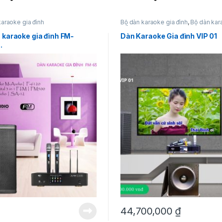
karaoke gia đình
Bộ dàn karaoke gia đình
,
Bộ dàn ka
siêu hot
 karaoke gia đình FM-
Dàn Karaoke Gia đình VIP 01
.
44,700,000
₫