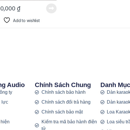
00,000
₫
Add to wishlist
ng Audio
Chính Sách Chung
Danh Mụ
công ty
Chính sách bảo hành
Dàn karaok
 lực
Chính sách đổi trả hàng
Dàn karaok
g
Chính sách bảo mật
Loa Karao
 hiện
Kiểm tra mã bảo hành điện
Loa siêu t
tử