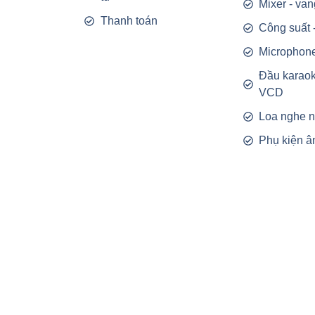
Mixer - van
Thanh toán
Công suất 
Microphon
Đầu karao
VCD
Loa nghe 
Phụ kiện â