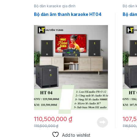
Bộ dàn karaoke gia đình
Bộ dàn 
Bộ dàn âm thanh karaoke HT04
Bộ dà
110,500,000
₫
107,
119,500,000
₫
116,500
Add to wishlist