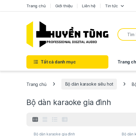
Trang chủ
Giới thiệu
Liên hệ
Tin tức
Tất cả danh mục
Trang ch
Trang chủ
Bộ dàn karaoke siêu hot
B
Bộ dàn karaoke gia đình
Bộ dàn karaoke gia đình
Bộ dàn 