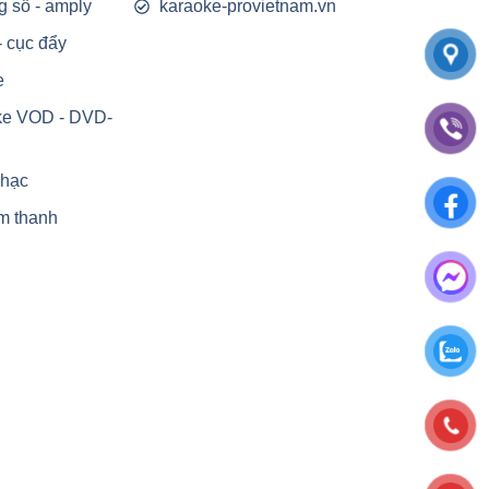
g số - amply
karaoke-provietnam.vn
- cục đẩy
e
ke VOD - DVD-
nhạc
m thanh