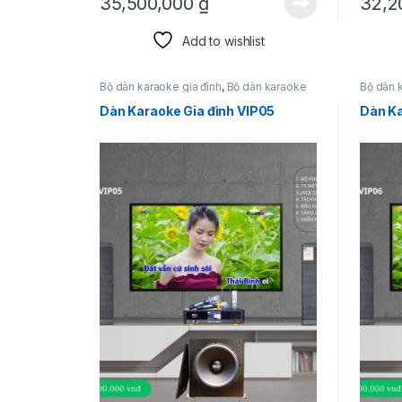
35,500,000
₫
32,2
Add to wishlist
Bộ dàn karaoke gia đình
,
Bộ dàn karaoke
Bộ dàn 
siêu hot
siêu hot
Dàn Karaoke Gia đình VIP05
Dàn Ka