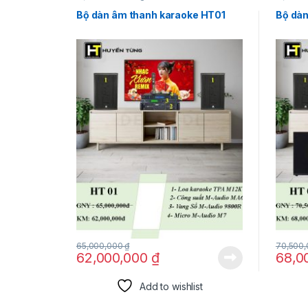
Bộ dàn âm thanh karaoke HT01
Bộ dà
65,000,000
₫
70,500
62,000,000
₫
68,0
Add to wishlist