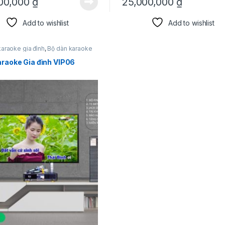
00,000
₫
25,000,000
₫
Add to wishlist
Add to wishlist
karaoke gia đình
,
Bộ dàn karaoke
raoke Gia đình VIP06