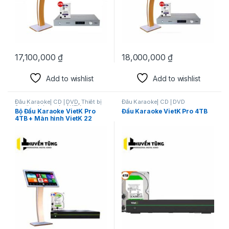
17,100,000
₫
18,000,000
₫
Add to wishlist
Add to wishlist
Đầu Karaoke| CD | DVD
,
Thiết bị
Đầu Karaoke| CD | DVD
âm thanh karaoke | KTV
Bộ Đầu Karaoke VietK Pro
Đầu Karaoke VietK Pro 4TB
4TB + Màn hình VietK 22
inch