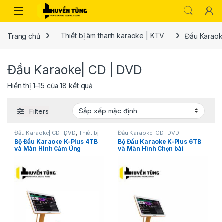
Trang chủ
Thiết bị âm thanh karaoke | KTV
Đầu Karaok
Đầu Karaoke| CD | DVD
Hiển thị 1–15 của 18 kết quả
Filters
Đầu Karaoke| CD | DVD
,
Thiết bị
Đầu Karaoke| CD | DVD
âm thanh karaoke | KTV
Bộ Đầu Karaoke K-Plus 4TB
Bộ Đầu Karaoke K-Plus 6TB
và Màn Hình Cảm Ứng
và Màn Hình Chọn bài
VietKTV 22 inch RGB