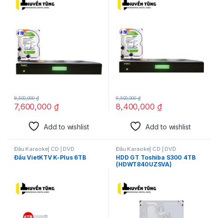
8,500,000
₫
9,500,000
₫
7,600,000
₫
8,400,000
₫
Add to wishlist
Add to wishlist
Đầu Karaoke| CD | DVD
Đầu Karaoke| CD | DVD
Đầu VietKTV K-Plus 6TB
HDD GT Toshiba S300 4TB
(HDWT840UZSVA)