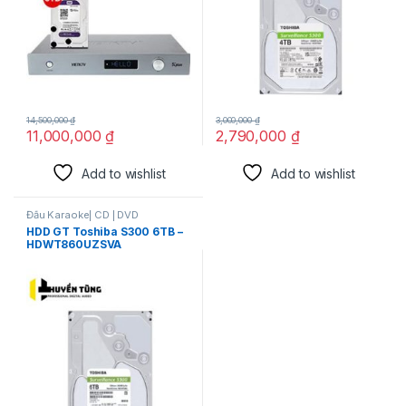
14,500,000
₫
3,000,000
₫
11,000,000
₫
2,790,000
₫
Add to wishlist
Add to wishlist
Đầu Karaoke| CD | DVD
HDD GT Toshiba S300 6TB –
HDWT860UZSVA