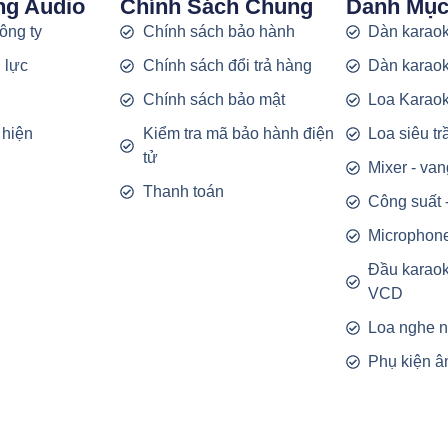
ng Audio
Chính Sách Chung
Danh Mụ
công ty
Chính sách bảo hành
Dàn karaok
 lực
Chính sách đổi trả hàng
Dàn karaok
g
Chính sách bảo mật
Loa Karao
 hiện
Kiểm tra mã bảo hành điện
Loa siêu t
tử
Mixer - van
Thanh toán
Công suất 
Microphon
Đầu karao
VCD
Loa nghe 
Phụ kiện â