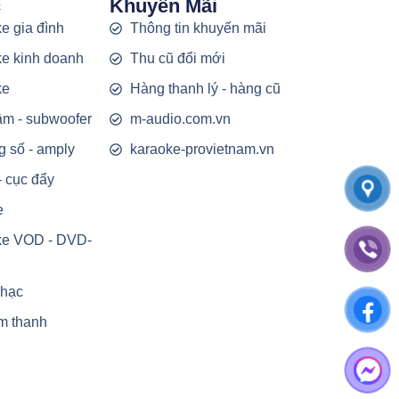
c
Khuyến Mãi
e gia đình
Thông tin khuyến mãi
e kinh doanh
Thu cũ đổi mới
ke
Hàng thanh lý - hàng cũ
rầm - subwoofer
m-audio.com.vn
g số - amply
karaoke-provietnam.vn
- cục đẩy
e
ke VOD - DVD-
nhạc
m thanh