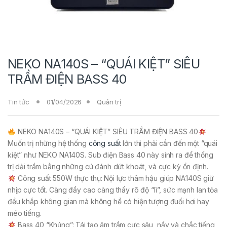
NEKO NA140S – “QUÁI KIỆT” SIÊU
TRẦM ĐIỆN BASS 40
Tin tức
01/04/2026
Quản trị
NEKO NA140S – “QUÁI KIỆT” SIÊU TRẦM ĐIỆN BASS 40
Muốn trị những hệ thống
công suất
lớn thì phải cần đến một “quái
kiệt” như NEKO NA140S. Sub điện Bass 40 này sinh ra để thống
trị dải trầm bằng những cú đánh dứt khoát, và cực kỳ ổn định.
Công suất 550W thực thụ: Nội lực thâm hậu giúp NA140S giữ
nhịp cực tốt. Càng đẩy cao càng thấy rõ độ “lì”, sức mạnh lan tỏa
đều khắp không gian mà không hề có hiện tượng đuối hơi hay
méo tiếng.
Bass 40 “Khủng”: Tái tạo âm trầm cực sâu, nẩy và chắc tiếng,