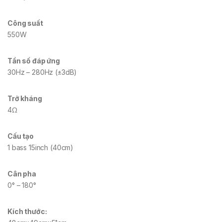
Công suất
550W
Tần số đáp ứng
30Hz – 280Hz (±3dB)
Trở kháng
4Ω
Cấu tạo
1 bass 15inch (40cm)
Cân pha
0° – 180°
Kích thước: