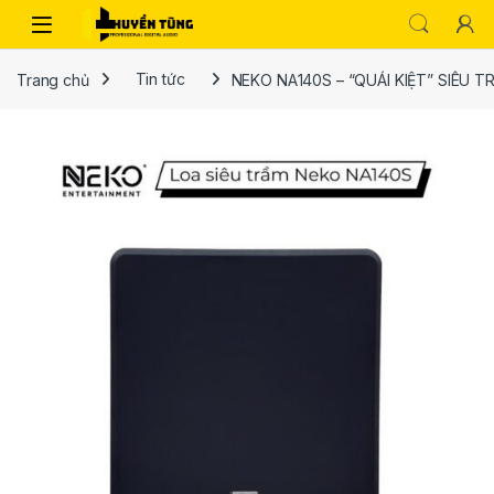
Trang chủ
Tin tức
NEKO NA140S – “QUÁI KIỆT” SIÊU T