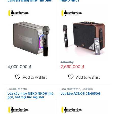
Card Đa Năng Nhất Thế Giới!
NEKO NK01
3,250,000
₫
4,000,000
₫
2,690,000
₫
Add to wishlist
Add to wishlist
Loa bluetooth
Loa bluetooth
,
Loa kéo
Loa xách tay NEKO NK06 nhỏ
Loa kéo ACNOS CB4050G
gọn, hát mọi lúc mọi nơi.