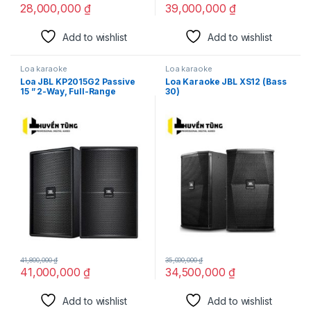
28,000,000
₫
39,000,000
₫
Add to wishlist
Add to wishlist
Loa karaoke
Loa karaoke
Loa JBL KP2015G2 Passive
Loa Karaoke JBL XS12 (Bass
15 ” 2-Way, Full-Range
30)
Karaoke Loudspeaker.
41,800,000
₫
35,000,000
₫
41,000,000
₫
34,500,000
₫
Add to wishlist
Add to wishlist