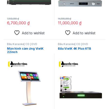
7,500,000
₫
14,500,000
₫
6,700,000
₫
11,000,000
₫
Add to wishlist
Add to wishlist
Đầu Karaoke| CD | DVD
Đầu Karaoke| CD | DVD
Màn hình cảm ứng VietK
Đầu VietK 4K Plus 6TB
22inch