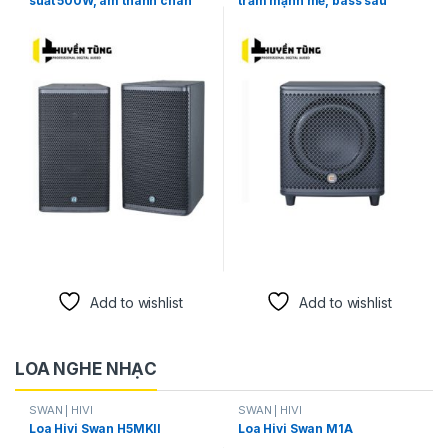
suất 500W, âm thanh chân
trầm mạnh mẽ, bass sâu
thực
chắc
Add to wishlist
Add to wishlist
LOA NGHE NHẠC
SWAN | HIVI
SWAN | HIVI
Loa Hivi Swan H5MKII
Loa Hivi Swan M1A