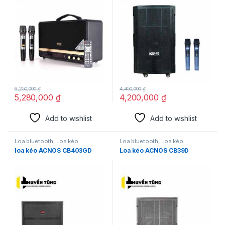
6,250,000
₫
4,450,000
₫
5,280,000
₫
4,200,000
₫
Add to wishlist
Add to wishlist
Loa bluetooth
,
Loa kéo
Loa bluetooth
,
Loa kéo
loa kéo ACNOS CB403GD
Loa kéo ACNOS CB39D