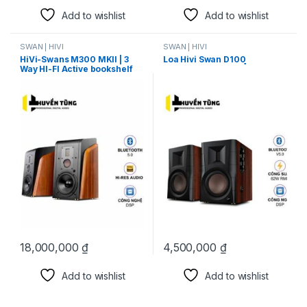
Add to wishlist
Add to wishlist
SWAN | HIVI
SWAN | HIVI
HiVi-Swans M300 MKII | 3
Loa Hivi Swan D100 ̣̣̣̣
Way HI-FI Active bookshelf
speakers
18,000,000
₫
4,500,000
₫
Add to wishlist
Add to wishlist