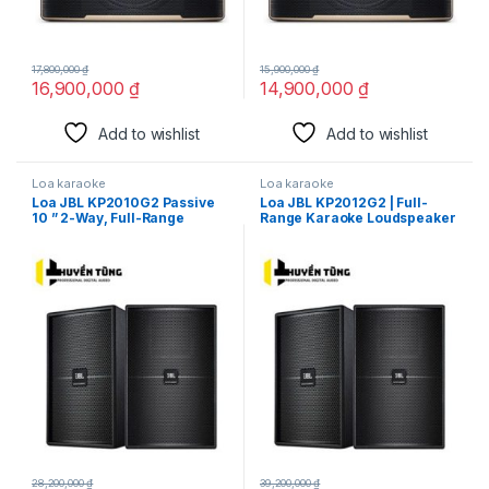
17,800,000
₫
15,900,000
₫
16,900,000
₫
14,900,000
₫
Add to wishlist
Add to wishlist
Loa karaoke
Loa karaoke
Loa JBL KP2010G2 Passive
Loa JBL KP2012G2 | Full-
10 ” 2-Way, Full-Range
Range Karaoke Loudspeaker
Karaoke Loudspeaker.
28,200,000
₫
39,200,000
₫