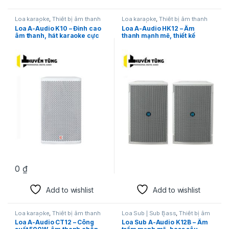
Loa karaoke
,
Thiết bị âm thanh
Loa karaoke
,
Thiết bị âm thanh
karaoke | KTV
karaoke | KTV
Loa A-Audio K10 – Đỉnh cao
Loa A-Audio HK12 – Âm
âm thanh, hát karaoke cực
thanh mạnh mẽ, thiết kế
hay
chuyên nghiệp
0
₫
Add to wishlist
Add to wishlist
Loa karaoke
,
Thiết bị âm thanh
Loa Sub | Sub Bass
,
Thiết bị âm
karaoke | KTV
thanh karaoke | KTV
Loa A-Audio CT12 – Công
Loa Sub A-Audio K12B – Âm