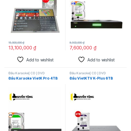
15,500,000
₫
8,500,000
₫
13,100,000
₫
7,600,000
₫
Add to wishlist
Add to wishlist
Đầu Karaoke| CD | DVD
Đầu Karaoke| CD | DVD
Đầu Karaoke VietK Pro 4TB
Đầu VietKTV K-Plus 6TB