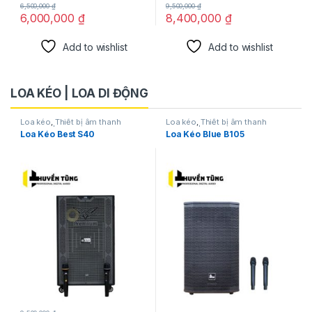
6,500,000
₫
9,500,000
₫
6,000,000
₫
8,400,000
₫
Add to wishlist
Add to wishlist
LOA KÉO | LOA DI ĐỘNG
Loa kéo
,
Thiết bị âm thanh
Loa kéo
,
Thiết bị âm thanh
karaoke | KTV
karaoke | KTV
Loa Kéo Best S40
Loa Kéo Blue B105