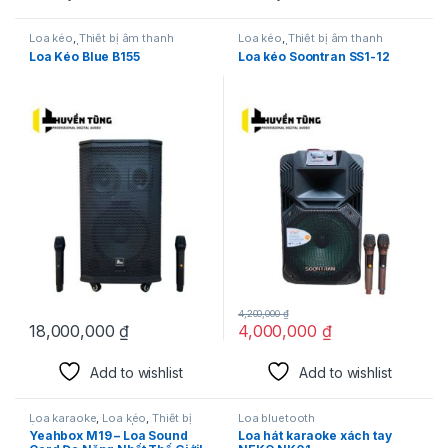
Loa kéo
,
Thiết bị âm thanh
Loa kéo
,
Thiết bị âm thanh
karaoke | KTV
karaoke | KTV
Loa Kéo Blue B155
Loa kéo Soontran SS1-12
4,200,000
₫
18,000,000
₫
4,000,000
₫
Add to wishlist
Add to wishlist
Loa karaoke
,
Loa kéo
,
Thiết bị
Loa bluetooth
âm thanh karaoke | KTV
Yeahbox M19 – Loa Sound
Loa hát karaoke xách tay