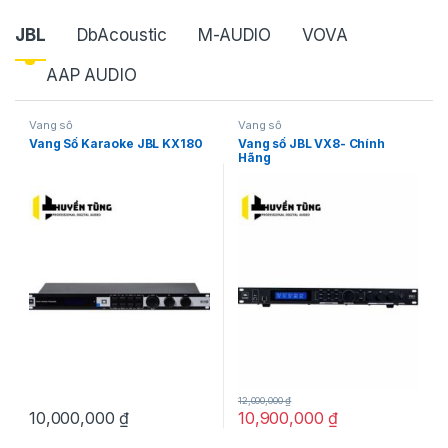
JBL
DbAcoustic
M-AUDIO
VOVA
AAP AUDIO
Vang số
Vang số
Vang Số Karaoke JBL KX180
Vang số JBL VX8- Chính
Hãng
12,000,000
₫
10,000,000
₫
10,900,000
₫