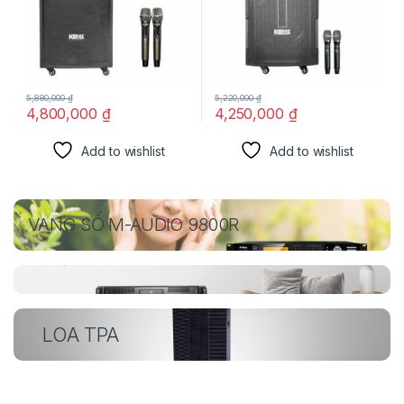
5,880,000
₫
5,220,000
₫
4,800,000
₫
4,250,000
₫
Add to wishlist
Add to wishlist
VANG SỐ M-AUDIO 9800R
LOA TPA