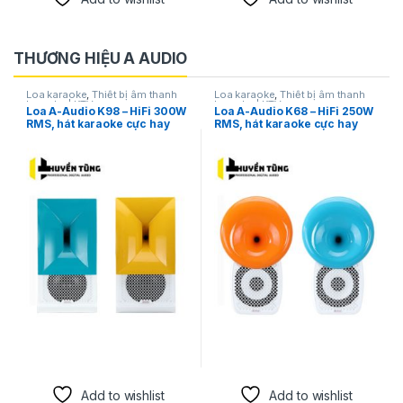
THƯƠNG HIỆU A AUDIO
Loa karaoke
,
Thiết bị âm thanh
Loa karaoke
,
Thiết bị âm thanh
karaoke | KTV
karaoke | KTV
Loa A-Audio K98 – HiFi 300W
Loa A-Audio K68 – HiFi 250W
RMS, hát karaoke cực hay
RMS, hát karaoke cực hay
Add to wishlist
Add to wishlist