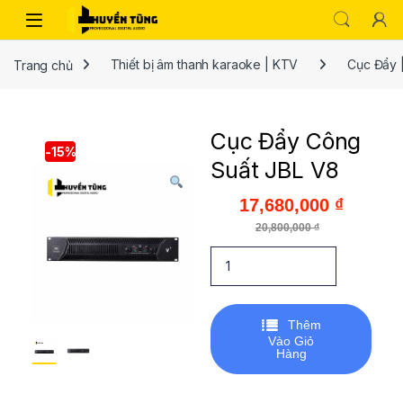
Trang chủ
Thiết bị âm thanh karaoke | KTV
Cục Đẩy 
Cục Đẩy Công
-
15%
Suất JBL V8
17,680,000
₫
20,800,000
₫
Thêm
Vào Giỏ
Hàng