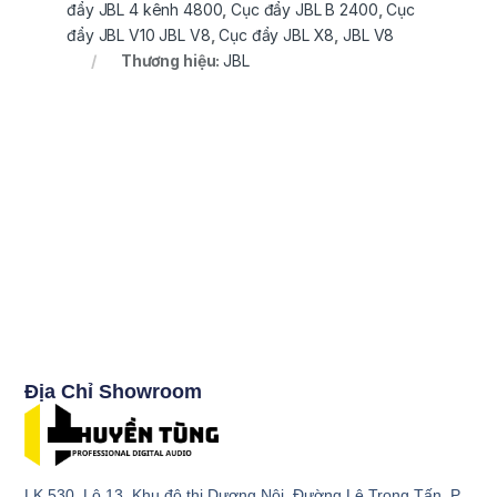
đẩy JBL 4 kênh 4800
,
Cục đẩy JBL B 2400
,
Cục
đẩy JBL V10 JBL V8
,
Cục đẩy JBL X8
,
JBL V8
Thương hiệu:
JBL
Địa Chỉ Showroom
LK 530, Lô 13, Khu đô thị Dương Nội, Đường Lê Trọng Tấn, P.