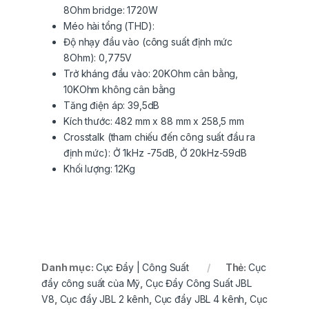
8Ohm bridge: 1720W
Méo hài tổng (THD):
Độ nhạy đầu vào (công suất định mức
8Ohm): 0,775V
Trở kháng đầu vào: 20KOhm cân bằng,
10KOhm không cân bằng
Tăng điện áp: 39,5dB
Kích thước: 482 mm x 88 mm x 258,5 mm
Crosstalk (tham chiếu đến công suất đầu ra
định mức): Ở 1kHz -75dB, Ở 20kHz-59dB
Khối lượng: 12Kg
Danh mục:
Cục Đẩy | Công Suất
Thẻ:
Cục
đẩy công suất của Mỹ
,
Cục Đẩy Công Suất JBL
V8
,
Cục đẩy JBL 2 kênh
,
Cục đẩy JBL 4 kênh
,
Cục