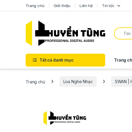
Trang chủ
Giới thiệu
Liên hệ
Tin tức
Tất cả danh mục
Trang ch
Trang chủ
Loa Nghe Nhạc
SWAN | H