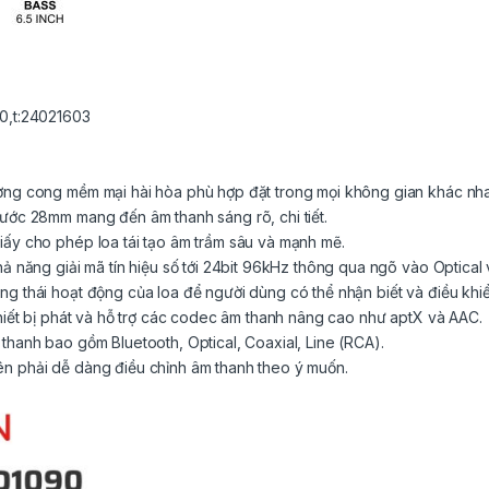
0,t:24021603
ường cong mềm mại hài hòa phù hợp đặt trong mọi không gian khác nh
hước 28mm mang đến âm thanh sáng rõ, chi tiết.
iấy cho phép loa tái tạo âm trầm sâu và mạnh mẽ.
hả năng giải mã tín hiệu số tới 24bit 96kHz thông qua ngõ vào Optical 
ng thái hoạt động của loa để người dùng có thể nhận biết và điều khiể
thiết bị phát và hỗ trợ các codec âm thanh nâng cao như aptX và AAC.
thanh bao gồm Bluetooth, Optical, Coaxial, Line (RCA).
ên phải dễ dàng điều chỉnh âm thanh theo ý muốn.