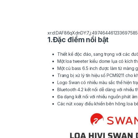
xr:d:DAF86qXdnDY:7,j:497464461233697585
1.Đặc điểm nổi bật
Thiết kế độc đáo, sang trọng với các đ
Một loa tweeter kiểu dome lụa có kích t
Một củ bass 6.5 inch được làm từ màng g
Trang bị xử lý tín hiệu số PCM9211 cho k
Logo Swan có nhiều màu sắc thể hiện trạ
Bluetooth 4.2 kết nối dễ dàng với nhiều 
Đa dạng kết nối với nhiều nguồn phát âm 
Các nút xoay điều khiển bên hông loa b