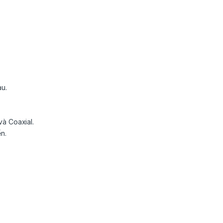
au.
và Coaxial.
n.