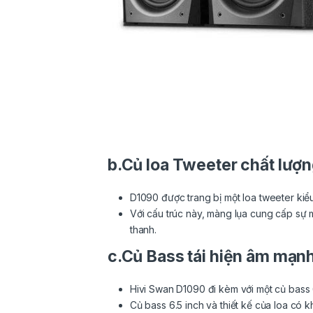
b.Củ loa Tweeter chất lượ
D1090 được trang bị một loa tweeter kiể
Với cấu trúc này, màng lụa cung cấp sự m
thanh.
c.Củ Bass tái hiện âm mạn
Hivi Swan D1090 đi kèm với một củ bass 
Củ bass 6.5 inch và thiết kế của loa có