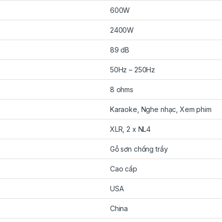
600W
2400W
89 dB
50Hz – 250Hz
8 ohms
Karaoke, Nghe nhạc, Xem phim
XLR, 2 x NL4
Gỗ sơn chống trầy
Cao cấp
USA
China