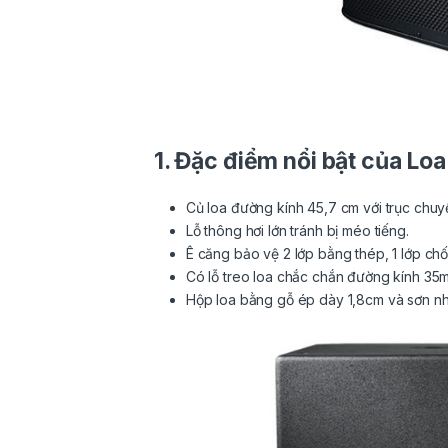
1. Đặc điểm nổi bật của L
Củ loa đường kính 45,7 cm với trục chu
Lỗ thông hơi lớn tránh bị méo tiếng.
Ê căng bảo vệ 2 lớp bằng thép, 1 lớp chố
Có lỗ treo loa chắc chắn đường kính 35
Hộp loa bằng gỗ ép dày 1,8cm và sơn n