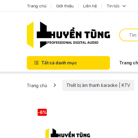
Trang chủ
Giới thiệu
Liên hệ
Tin tức
Tất cả danh mục
Trang ch
Trang chủ
Thiết bị âm thanh karaoke | KTV
-
6%