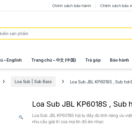
Chính sách bảo hành
Chính sách bảo 
ủ – English
Trang chủ – 中文 (中国)
Trả góp
Bảo hành
Loa Sub | Sub Bass
Loa Sub JBL KP6018S , Sub hơi 
Loa Sub JBL KP6018S , Sub h
Loa Sub JBL KP6018S hội tụ đầy đủ tính năng ưu việt
nhu cầu giải trí của mọi tín đồ âm nhạc