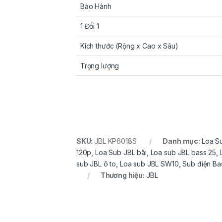
Bảo Hành
1 Đổi 1
Kích thước (Rộng x Cao x Sâu)
Trọng lượng
SKU:
JBL KP6018S
Danh mục:
Loa S
120p
,
Loa Sub JBL bãi
,
Loa sub JBL bass 25
,
sub JBL ô to
,
Loa sub JBL SW10
,
Sub điện Ba
Thương hiệu:
JBL