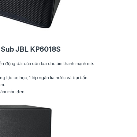
oa Sub JBL KP6018S
yển động dài của côn loa cho âm thanh mạnh mẽ.
ng lực cơ học, 1 lớp ngăn tia nước và bụi bẩn.
mm.
hám màu đen.