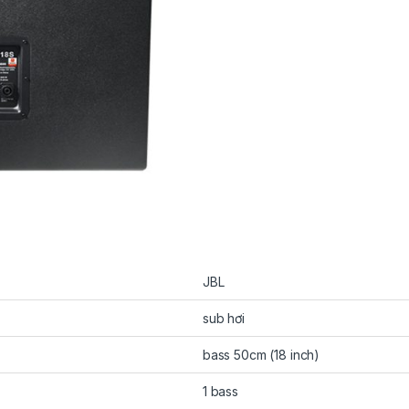
JBL
sub hơi
bass 50cm (18 inch)
1 bass