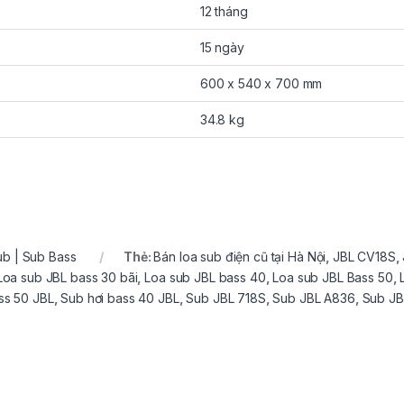
12 tháng
15 ngày
600 x 540 x 700 mm
34.8 kg
ub | Sub Bass
Thẻ:
Bán loa sub điện cũ tại Hà Nội
,
JBL CV18S
,
Loa sub JBL bass 30 bãi
,
Loa sub JBL bass 40
,
Loa sub JBL Bass 50
,
ss 50 JBL
,
Sub hơi bass 40 JBL
,
Sub JBL 718S
,
Sub JBL A836
,
Sub JB