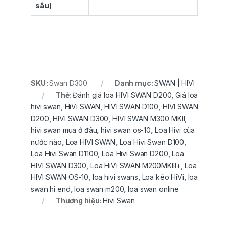
sâu)
SKU:
Swan D300
Danh mục:
SWAN | HIVI
Thẻ:
Đánh giá loa HIVI SWAN D200
,
Giá loa
hivi swan
,
HiVi SWAN
,
HIVI SWAN D100
,
HIVI SWAN
D200
,
HIVI SWAN D300
,
HIVI SWAN M300 MKII
,
hivi swan mua ở đâu
,
hivi swan os-10
,
Loa Hivi của
nước nào
,
Loa HIVI SWAN
,
Loa Hivi Swan D100
,
Loa Hivi Swan D1100
,
Loa Hivi Swan D200
,
Loa
HIVI SWAN D300
,
Loa HiVi SWAN M200MKIII+
,
Loa
HIVI SWAN OS-10
,
loa hivi swans
,
Loa kéo HiVi
,
loa
swan hi end
,
loa swan m200
,
loa swan online
Thương hiệu:
Hivi Swan