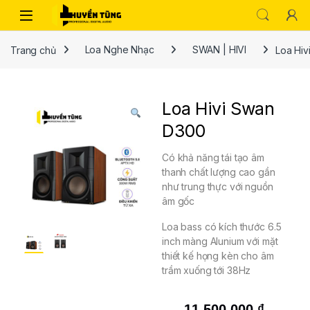
Trang chủ
Loa Nghe Nhạc
SWAN | HIVI
Loa Hi
Loa Hivi Swan
D300
Có khả năng tái tạo âm
thanh chất lượng cao gần
như trung thực với nguồn
âm gốc
Loa bass có kích thước 6.5
inch màng Alunium với mặt
thiết kế họng kèn cho âm
trầm xuống tới 38Hz
11,500,000
₫