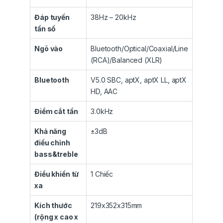
Đáp tuyến
38Hz – 20kHz
tần số
Ngõ vào
Bluetooth/Optical/Coaxial/Line
(RCA)/Balanced (XLR)
Bluetooth
V5.0 SBC, aptX, aptX LL, aptX
HD, AAC
Điểm cắt tần
3.0kHz
Khả năng
±3dB
điều chỉnh
bass&treble
Điều khiển từ
1 Chiếc
xa
Kích thước
219x352x315mm
(rộng x cao x