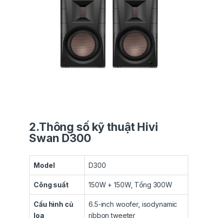
2.Thông số kỹ thuật Hivi
Swan D300
Model
D300
Công suất
150W + 150W, Tổng 300W
Cấu hình củ
6.5-inch woofer, isodynamic
loa
ribbon tweeter