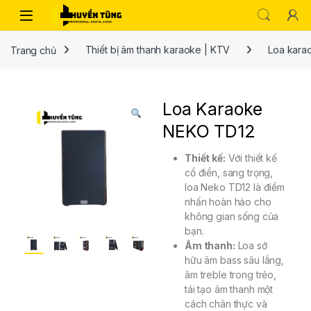
Trang chủ
Thiết bị âm thanh karaoke | KTV
Loa kara
Loa Karaoke
NEKO TD12
Thiết kế:
Với thiết kế
cổ điển, sang trọng,
loa Neko TD12 là điểm
nhấn hoàn hảo cho
không gian sống của
bạn.
Âm thanh:
Loa sở
hữu âm bass sâu lắng,
âm treble trong trẻo,
tái tạo âm thanh một
cách chân thực và