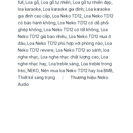
full
,
Loa gỗ
,
Loa gỗ tự nhiên
,
Loa gỗ tự nhiên đẹp
,
loa karaoke
,
Loa karaoke gia đình
,
Loa karaoke
gia đình cao cấp
,
Loa Neko TD12
,
Loa Neko TD12
có bảo hành không
,
Loa Neko TD12 có dễ phối
ghép không
,
Loa Neko TD12 có tốt không
,
Loa
Neko TD12 giá bao nhiêu
,
Loa Neko TD12 mua ở
đâu
,
Loa Neko TD12 phù hợp với phòng nào
,
Loa
Neko TD12 review
,
Loa Neko TD12 so sánh
,
loa
nghe nhạc
,
Loa nghe nhạc chất lượng cao
,
Loa
nghe nhạc hay
,
Loa treble sáng
,
Loa treble trong
trẻo
,
NEKO
,
Nên mua loa Neko TD12 hay loa BMB
,
Thiết kế sang trọng
Thương hiệu:
Neko
Audio