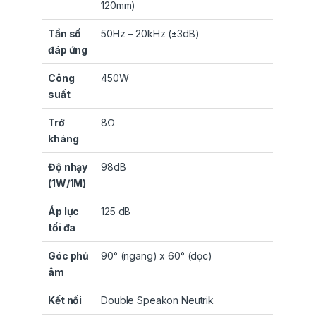
120mm)
Tần số
50Hz – 20kHz (±3dB)
đáp ứng
Công
450W
suất
Trở
8Ω
kháng
Độ nhạy
98dB
(1W/1M)
Áp lực
125 dB
tối đa
Góc phủ
90° (ngang) x 60° (dọc)
âm
Kết nối
Double Speakon Neutrik