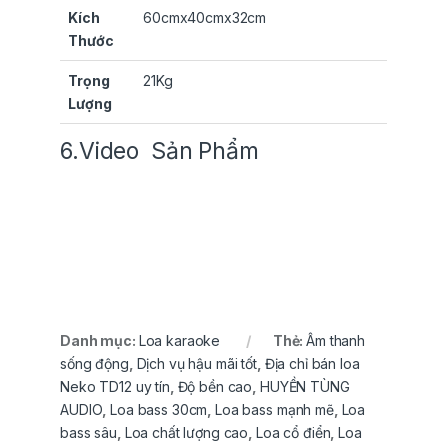
Kích
60cmx40cmx32cm
Thước
Trọng
21Kg
Lượng
6.Video Sản Phẩm
Danh mục:
Loa karaoke
Thẻ:
Âm thanh
sống động
,
Dịch vụ hậu mãi tốt
,
Địa chỉ bán loa
Neko TD12 uy tín
,
Độ bền cao
,
HUYỀN TÙNG
AUDIO
,
Loa bass 30cm
,
Loa bass mạnh mẽ
,
Loa
bass sâu
,
Loa chất lượng cao
,
Loa cổ điển
,
Loa