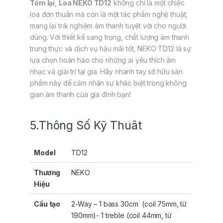
Tóm lại
,
Loa NEKO TD12
không chỉ là một chiếc
loa đơn thuần mà còn là một tác phẩm nghệ thuật,
mang lại trải nghiệm âm thanh tuyệt vời cho người
dùng. Với thiết kế sang trọng, chất lượng âm thanh
trung thực và dịch vụ hậu mãi tốt, NEKO TD12 là sự
lựa chọn hoàn hảo cho những ai yêu thích âm
nhạc và giải trí tại gia. Hãy nhanh tay sở hữu sản
phẩm này để cảm nhận sự khác biệt trong không
gian âm thanh của gia đình bạn!
5.Thông Số Kỹ Thuât
Model
TD12
Thương
NEKO
Hiệu
Cấu tạo
2-Way – 1 bass 30cm (coil 75mm, từ
190mm)- 1 treble (coil 44mm, từ