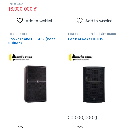
17,800,000
₫
16,900,000
₫
Add to wishlist
Add to wishlist
Loa karaoke
Loa karaoke
,
Thiết bị âm thanh
karaoke | KTV
Loa karaoke CF BT12 (Bass
Loa Karaoke CF G12
30inch)
50,000,000
₫