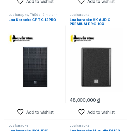
Add to wishlist
Add to wishlist
Loa karaoke
,
Thiết bị âm thanh
Loa karaoke
karaoke | KTV
Loa Karaoke CF TX-12PRO
Loa karaoke HK AUDIO
PREMIUM PR:O 10X
48,000,000
₫
Add to wishlist
Add to wishlist
Loa karaoke
Loa karaoke
Loa karaoke HKAUDIO
Loa karaoke M-audio F6120