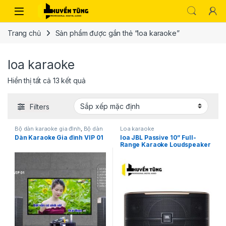
Trang chủ
Sản phẩm được gắn thẻ “loa karaoke”
loa karaoke
Hiển thị tất cả 13 kết quả
Filters
Bộ dàn karaoke gia đình
,
Bộ dàn
Loa karaoke
karaoke siêu hot
Dàn Karaoke Gia đình VIP 01
loa JBL Passive 10” Full-
Range Karaoke Loudspeaker