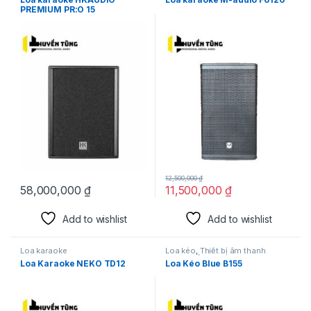
PREMIUM PR:O 15
12,500,000
₫
58,000,000
₫
11,500,000
₫
Add to wishlist
Add to wishlist
Loa karaoke
Loa kéo
,
Thiết bị âm thanh
karaoke | KTV
Loa Karaoke NEKO TD12
Loa Kéo Blue B155