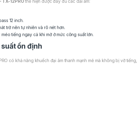
CF TX-12PRO
thể hiện được đầy đủ các dải âm:
ass 12 inch.
át trở nên tự nhiên và rõ nét hơn.
y méo tiếng ngay cả khi mở ở mức công suất lớn.
 suất ổn định
PRO có khả năng khuếch đại âm thanh mạnh mẽ mà không bị vỡ tiếng, g