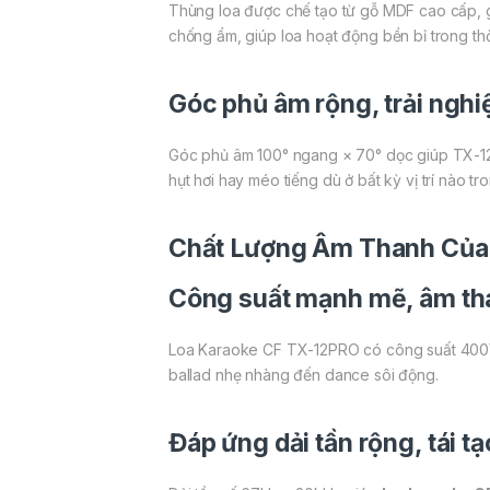
Thùng loa được chế tạo từ gỗ MDF cao cấp, gi
chống ẩm, giúp loa hoạt động bền bỉ trong thờ
Góc phủ âm rộng, trải ngh
Góc phủ âm 100° ngang × 70° dọc giúp TX-12
hụt hơi hay méo tiếng dù ở bất kỳ vị trí nào t
Chất Lượng Âm Thanh Của
Công suất mạnh mẽ, âm th
Loa Karaoke CF TX-12PRO có công suất 400W 
ballad nhẹ nhàng đến dance sôi động.
Đáp ứng dải tần rộng, tái tạ