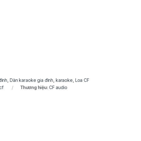
đình
,
Dàn karaoke gia đình
,
karaoke
,
Loa CF
cf
Thương hiệu:
CF audio