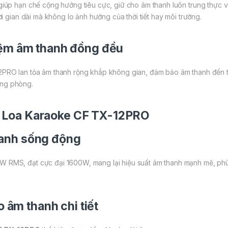
úp hạn chế cộng hưởng tiêu cực, giữ cho âm thanh luôn trung thực và
i gian dài mà không lo ảnh hưởng của thời tiết hay môi trường.
iệm âm thanh đồng đều
PRO lan tỏa âm thanh rộng khắp không gian, đảm bảo âm thanh đến t
rong phòng.
 Loa Karaoke CF TX-12PRO
anh sống động
RMS, đạt cực đại 1600W, mang lại hiệu suất âm thanh mạnh mẽ, phù h
o âm thanh chi tiết