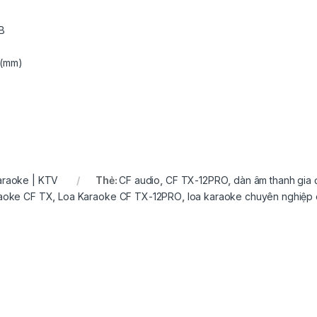
dB
 (mm)
karaoke | KTV
Thẻ:
CF audio
,
CF TX-12PRO
,
dàn âm thanh gia 
aoke CF TX
,
Loa Karaoke CF TX-12PRO
,
loa karaoke chuyên nghiệp 