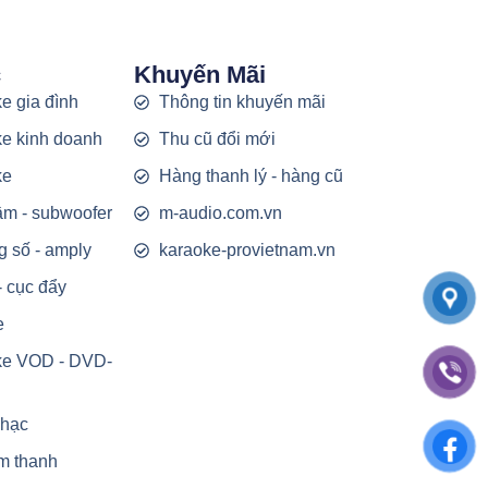
c
Khuyến Mãi
e gia đình
Thông tin khuyến mãi
e kinh doanh
Thu cũ đổi mới
ke
Hàng thanh lý - hàng cũ
rầm - subwoofer
m-audio.com.vn
g số - amply
karaoke-provietnam.vn
- cục đẩy
e
ke VOD - DVD-
nhạc
m thanh