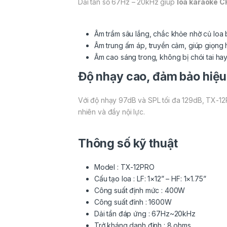
Dải tần số 67Hz – 20kHz giúp
loa karaoke 
Âm trầm sâu lắng, chắc khỏe nhờ củ loa b
Âm trung ấm áp, truyền cảm, giúp giọng h
Âm cao sáng trong, không bị chói tai ha
Độ nhạy cao, đảm bảo hiệu
Với độ nhạy 97dB và SPL tối đa 129dB, TX-12
nhiên và đầy nội lực.
Thông số kỹ thuật
Model : TX-12PRO
Cấu tạo loa : LF: 1×12” – HF: 1×1.75”
Công suất định mức : 400W
Công suất đỉnh : 1600W
Dải tần đáp ứng : 67Hz~20kHz
Trở kháng danh định : 8 ohms