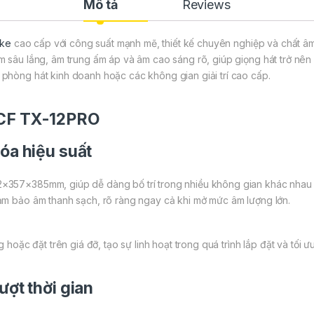
Mô tả
Reviews
oke
cao cấp với công suất mạnh mẽ, thiết kế chuyên nghiệp và chất âm
m sâu lắng, âm trung ấm áp và âm cao sáng rõ, giúp giọng hát trở nên 
phòng hát kinh doanh hoặc các không gian giải trí cao cấp.
 CF TX-12PRO
hóa hiệu suất
×357×385mm, giúp dễ dàng bố trí trong nhiều không gian khác nhau m
ảm bảo âm thanh sạch, rõ ràng ngay cả khi mở mức âm lượng lớn.
 hoặc đặt trên giá đỡ, tạo sự linh hoạt trong quá trình lắp đặt và tối ư
ượt thời gian