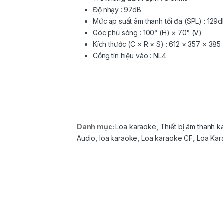
Độ nhạy : 97dB
Mức áp suất âm thanh tối đa (SPL) : 129
Góc phủ sóng : 100° (H) × 70° (V)
Kích thước (C × R × S) : 612 × 357 × 385
Cổng tín hiệu vào : NL4
Danh mục:
Loa karaoke
,
Thiết bị âm thanh 
Audio
,
loa karaoke
,
Loa karaoke CF
,
Loa Kar