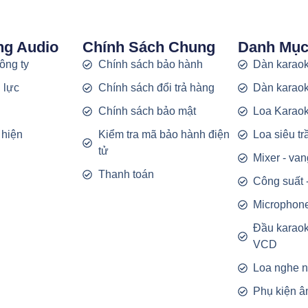
ng Audio
Chính Sách Chung
Danh Mụ
công ty
Chính sách bảo hành
Dàn karaok
 lực
Chính sách đổi trả hàng
Dàn karaok
g
Chính sách bảo mật
Loa Karao
 hiện
Kiểm tra mã bảo hành điện
Loa siêu t
tử
Mixer - van
Thanh toán
Công suất 
Microphon
Đầu karao
VCD
Loa nghe 
Phụ kiện â