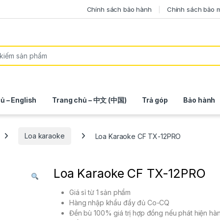
Chính sách bảo hành
Chính sách bảo 
ủ – English
Trang chủ – 中文 (中国)
Trả góp
Bảo hành
Loa karaoke
Loa Karaoke CF TX-12PRO
Loa Karaoke CF TX-12PRO
Giá sỉ từ 1 sản phẩm
Hàng nhập khẩu đầy đủ Co-CQ
Đền bù 100% giá trị hợp đồng nếu phát hiện hà