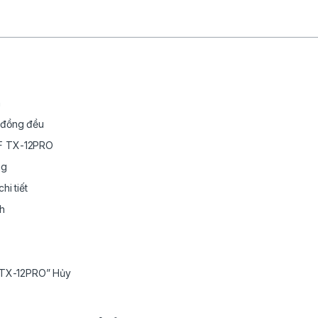
n
h đồng đều
CF TX-12PRO
ng
hi tiết
nh
F TX-12PRO” Hủy