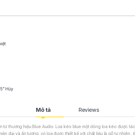
biệt
55” Hủy
Mô tả
Reviews
n từ thương hiệu Blue Audio. Loa kéo blue một dòng loa kéo được tác
iện đại và ấn tượng, vỏ loa được thiết kế với chất liệu là gỗ tự nhiên .