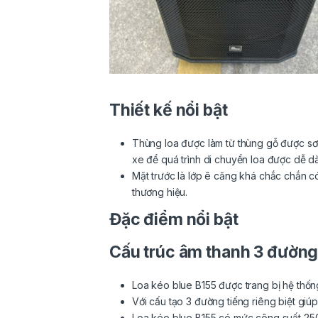
Thiết kế nổi bật
Thùng loa được làm từ thùng gỗ được sơ
xe để quá trình di chuyển loa được dễ d
Mặt trước là lớp ê căng khá chắc chắn c
thương hiệu.
Đặc điểm nổi bật
Cấu trúc âm thanh 3 đường 
Loa kéo blue B155 được trang bị hệ thống
Với cấu tạo 3 đường tiếng riêng biệt giúp
Loa kéo blue B155 có mức công suất 250W