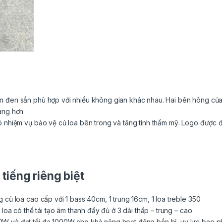
n đen sần phù hợp với nhiều không gian khác nhau. Hai bên hông củ
àng hơn.
ó nhiệm vụ bảo vệ củ loa bên trong và tăng tính thẩm mỹ. Logo được 
tiếng riêng biệt
 củ loa cao cấp với 1 bass 40cm, 1 trung 16cm, 1 loa treble 350
 loa có thể tái tạo âm thanh đầy đủ ở 3 dải thấp – trung – cao
 và đạt tối đa 1000W cho khả năng hoạt động bền bỉ, uy lực bao phủ