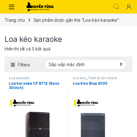
Trang chủ
Sản phẩm được gắn thẻ “Loa kéo karaoke”
Loa kéo karaoke
Hiển thị tất cả 5 kết quả
Filters
Loa karaoke
Loa kéo
,
Thiết bị âm thanh
karaoke | KTV
Loa karaoke CF BT12 (Bass
Loa Kéo Blue B105
30inch)