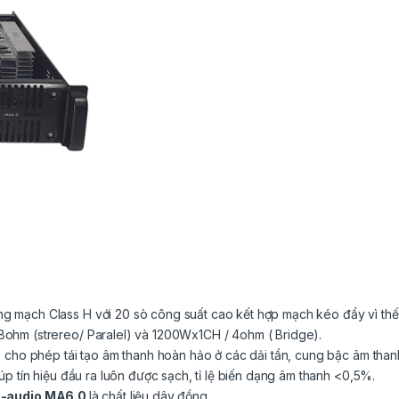
mạch Class H với 20 sò công suất cao kết hợp mạch kéo đẩy vì thế đ
ohm (strereo/ Paralel) và 1200Wx1CH / 4ohm ( Bridge).
 cho phép tái tạo âm thanh hoàn hảo ở các dải tần, cung bậc âm than
p tín hiệu đầu ra luôn được sạch, tỉ lệ biến dạng âm thanh <0,5%.
m-audio MA6.0
là chất liệu dây đồng.