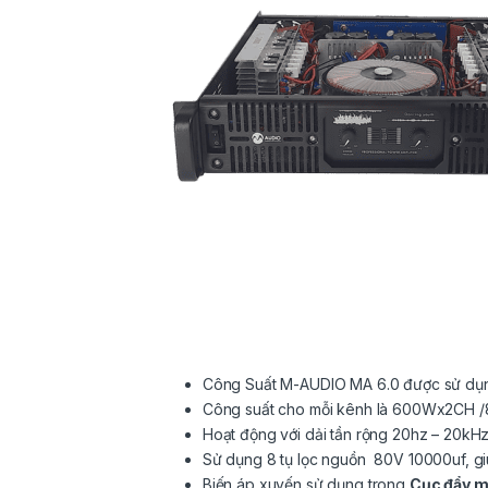
Công Suất M-AUDIO MA 6.0 được sử dụng 
Công suất cho mỗi kênh là 600Wx2CH /8
Hoạt động với dải tần rộng 20hz – 20kHz
Sử dụng 8 tụ lọc nguồn 80V 10000uf, giú
Biến áp xuyến sử dụng trong
Cục đẩy 