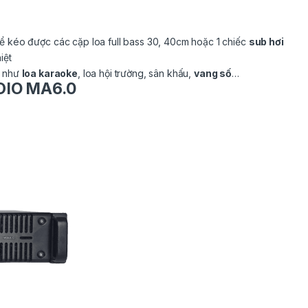
ể kéo được các cặp loa full bass 30, 40cm hoặc 1 chiếc
sub hơi
iệt
c như
loa karaoke
, loa hội trường, sân khấu,
vang số
…
DIO MA6.0