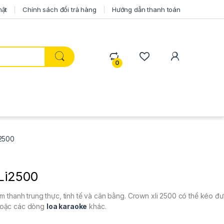
mật
Chính sách đổi trả hàng
Hướng dẫn thanh toán
0
2500
Li2500
hanh trung thực, tinh tế và cân bằng. Crown xli 2500 có thể kéo đư
 hoặc các dòng
loa karaoke
khác.