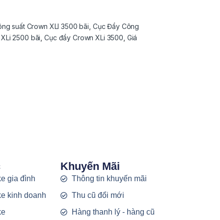
ng suất Crown XLI 3500 bãi
,
Cục Đẩy Công
XLi 2500 bãi
,
Cục đẩy Crown XLi 3500
,
Giá
c
Khuyến Mãi
e gia đình
Thông tin khuyến mãi
e kinh doanh
Thu cũ đổi mới
ke
Hàng thanh lý - hàng cũ