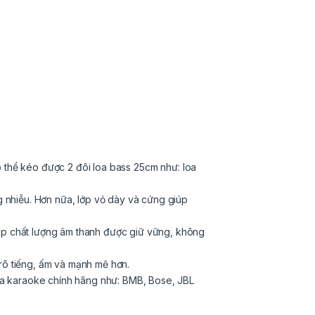
 thể kéo được 2 đôi loa bass 25cm như: loa
g nhiễu. Hơn nữa, lớp vỏ dày và cứng giúp
úp chất lượng âm thanh được giữ vững, không
rõ tiếng, ấm và mạnh mẽ hơn.
loa karaoke chính hãng như: BMB, Bose, JBL