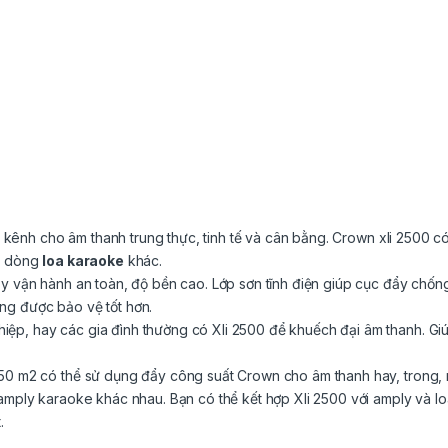
ênh cho âm thanh trung thực, tinh tế và cân bằng. Crown xli 2500 có
ác dòng
loa karaoke
khác.
ẩy vận hành an toàn, độ bền cao. Lớp sơn tĩnh điện giúp cục đẩy chốn
ng được bảo vệ tốt hơn.
ệp, hay các gia đình thường có Xli 2500 để khuếch đại âm thanh. Gi
 50 m2 có thể sử dụng đẩy công suất Crown cho âm thanh hay, trong, 
 amply karaoke khác nhau. Bạn có thể kết hợp Xli 2500 với amply và 
.