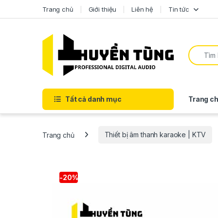
Trang chủ
Giới thiệu
Liên hệ
Tin tức
Tất cả danh mục
Trang ch
Trang chủ
Thiết bị âm thanh karaoke | KTV
-
20%