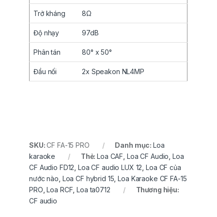
Trở kháng
8Ω
Độ nhạy
97dB
Phân tán
80° x 50°
Đầu nối
2x Speakon NL4MP
SKU:
CF FA-15 PRO
Danh mục:
Loa
karaoke
Thẻ:
Loa CAF
,
Loa CF Audio
,
Loa
CF Audio FD12
,
Loa CF audio LUX 12
,
Loa CF của
nước nào
,
Loa CF hybrid 15
,
Loa Karaoke CF FA-15
PRO
,
Loa RCF
,
Loa ta0712
Thương hiệu:
CF audio