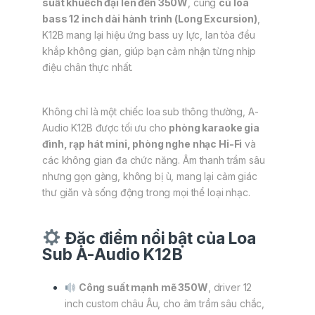
suất khuếch đại lên đến 350W
, cùng
củ loa
bass 12 inch dài hành trình (Long Excursion)
,
K12B mang lại hiệu ứng bass uy lực, lan tỏa đều
khắp không gian, giúp bạn cảm nhận từng nhịp
điệu chân thực nhất.
Không chỉ là một chiếc loa sub thông thường, A-
Audio K12B được tối ưu cho
phòng karaoke gia
đình, rạp hát mini, phòng nghe nhạc Hi-Fi
và
các không gian đa chức năng. Âm thanh trầm sâu
nhưng gọn gàng, không bị ù, mang lại cảm giác
thư giãn và sống động trong mọi thể loại nhạc.
Đặc điểm nổi bật của Loa
Sub A-Audio K12B
Công suất mạnh mẽ 350W
, driver 12
inch custom châu Âu, cho âm trầm sâu chắc,