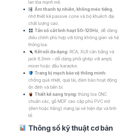
lan tỏa mạnh mẽ.
Âm thanh tự nhiên, không méo tiếng
,
nhờ thiết kế passive cone và bộ khuếch đại
chất lượng cao.
Tần số cắt linh hoạt 50–120Hz
, dễ dàng
điều chỉnh phù hợp với từng không gian và hệ
thống loa.
Kết nối đa dạng:
RCA, XLR cân bằng và
jack 6.3mm – dễ dàng phối ghép với ampli,
mixer hoặc đầu karaoke.
Trang bị mạch bảo vệ thông minh:
chống quá nhiệt, quá tải, đảm bảo hoạt động
ổn định và bền bỉ.
Thiết kế sang trọng:
thùng loa CNC
chuẩn xác, gỗ MDF cao cấp phủ PVC mờ
(đen hoặc trắng) mang lại vẻ hiện đại và tinh
tế.
Thông số kỹ thuật cơ bản