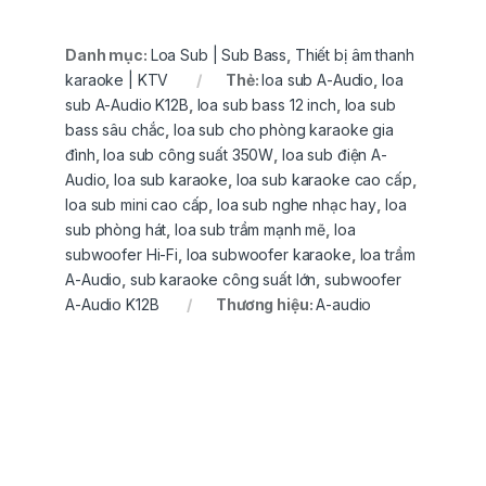
Danh mục:
Loa Sub | Sub Bass
,
Thiết bị âm thanh
karaoke | KTV
Thẻ:
loa sub A-Audio
,
loa
sub A-Audio K12B
,
loa sub bass 12 inch
,
loa sub
bass sâu chắc
,
loa sub cho phòng karaoke gia
đình
,
loa sub công suất 350W
,
loa sub điện A-
Audio
,
loa sub karaoke
,
loa sub karaoke cao cấp
,
loa sub mini cao cấp
,
loa sub nghe nhạc hay
,
loa
sub phòng hát
,
loa sub trầm mạnh mẽ
,
loa
subwoofer Hi-Fi
,
loa subwoofer karaoke
,
loa trầm
A-Audio
,
sub karaoke công suất lớn
,
subwoofer
A-Audio K12B
Thương hiệu:
A-audio