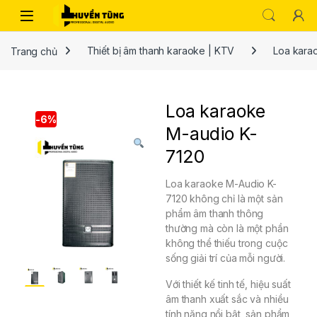
Trang chủ
Thiết bị âm thanh karaoke | KTV
Loa kara
Loa karaoke
-
6%
M-audio K-
7120
Loa karaoke M-Audio K-
7120 không chỉ là một sản
phẩm âm thanh thông
thường mà còn là một phần
không thể thiếu trong cuộc
sống giải trí của mỗi người.
Với thiết kế tinh tế, hiệu suất
âm thanh xuất sắc và nhiều
tính năng nổi bật, sản phẩm