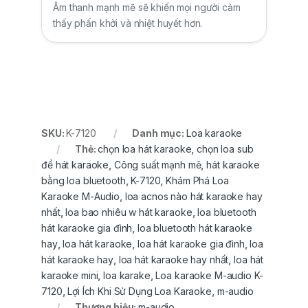
Âm thanh mạnh mẽ sẽ khiến mọi người cảm
thấy phấn khởi và nhiệt huyết hơn.
SKU:
K-7120
Danh mục:
Loa karaoke
Thẻ:
chọn loa hát karaoke
,
chọn loa sub
để hát karaoke
,
Công suất mạnh mẽ
,
hát karaoke
bằng loa bluetooth
,
K-7120
,
Khám Phá Loa
Karaoke M-Audio
,
loa acnos nào hát karaoke hay
nhất
,
loa bao nhiêu w hát karaoke
,
loa bluetooth
hát karaoke gia đình
,
loa bluetooth hát karaoke
hay
,
loa hát karaoke
,
loa hát karaoke gia đình
,
loa
hát karaoke hay
,
loa hát karaoke hay nhất
,
loa hát
karaoke mini
,
loa karake
,
Loa karaoke M-audio K-
7120
,
Lợi Ích Khi Sử Dụng Loa Karaoke
,
m-audio
Thương hiệu:
m-audio