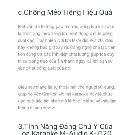
c.Chống Méo Tiếng Hiệu Quả
Một vấn đề thường gặp ở nhiều dòng loa karaoke
là tình trạng méo tiếng khi hoạt động ở mức công
suất cao. Tuy nhiên, với loa M-Audio K-7120, điều
này không bao giờ xảy ra. Công nghệ chế tạo tiên
tiến cùng với các linh kiện chất lượng giúp loa duy
trì sự trong trẻo của âm thanh ngay cả khi bạn sử
dụng hết công suất của nó.
Điều này mang lại sự thoải mái cho người sử dụng,
giúp họ yên tâm hơn khi hát karaoke hay tổ chức
các buổi tiệc âm nhạc mà không lo lắng về việc âm
thanh bị ảnh hưởng.
3.Tính Năng Đáng Chú Ý Của
Loa Karaoke M-Audio K-7120