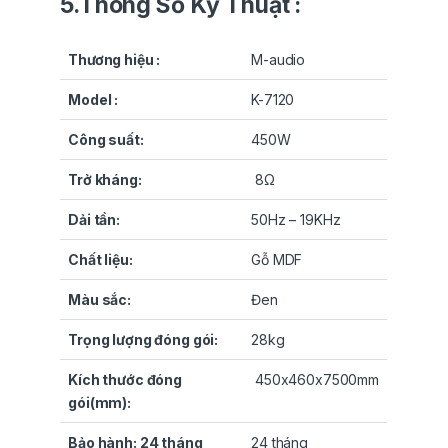
5.Thông Số Kỹ Thuật :
Thương hiệu :
M-audio
Model :
K-7120
Công suất:
450W
Trở kháng:
8Ω
Dải tần:
50Hz – 19KHz
Chất liệu:
Gỗ MDF
Màu sắc:
Đen
Trọng lượng đóng gói:
28kg
Kích thước đóng
450x460x7500mm
gói(mm):
Bảo hành: 24 tháng
24 tháng