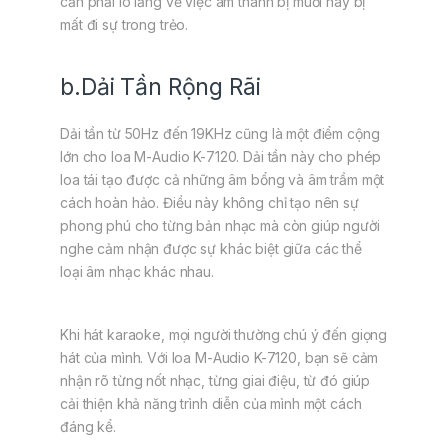
cần phải lo lắng về việc âm thanh bị muối hay bị
mất đi sự trong trẻo.
b.Dải Tần Rộng Rãi
Dải tần từ 50Hz đến 19KHz cũng là một điểm cộng
lớn cho loa M-Audio K-7120. Dải tần này cho phép
loa tái tạo được cả những âm bổng và âm trầm một
cách hoàn hảo. Điều này không chỉ tạo nên sự
phong phú cho từng bản nhạc mà còn giúp người
nghe cảm nhận được sự khác biệt giữa các thể
loại âm nhạc khác nhau.
Khi hát karaoke, mọi người thường chú ý đến giọng
hát của mình. Với loa M-Audio K-7120, bạn sẽ cảm
nhận rõ từng nốt nhạc, từng giai điệu, từ đó giúp
cải thiện khả năng trình diễn của mình một cách
đáng kể.