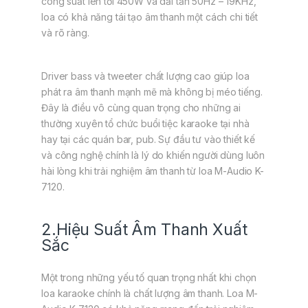
công suất lên tới 450W và dải tần 50Hz – 19KHz,
loa có khả năng tái tạo âm thanh một cách chi tiết
và rõ ràng.
Driver bass và tweeter chất lượng cao giúp loa
phát ra âm thanh mạnh mẽ mà không bị méo tiếng.
Đây là điều vô cùng quan trọng cho những ai
thường xuyên tổ chức buổi tiệc karaoke tại nhà
hay tại các quán bar, pub. Sự đầu tư vào thiết kế
và công nghệ chính là lý do khiến người dùng luôn
hài lòng khi trải nghiệm âm thanh từ loa M-Audio K-
7120.
2.Hiệu Suất Âm Thanh Xuất
Sắc
Một trong những yếu tố quan trọng nhất khi chọn
loa karaoke chính là chất lượng âm thanh. Loa M-