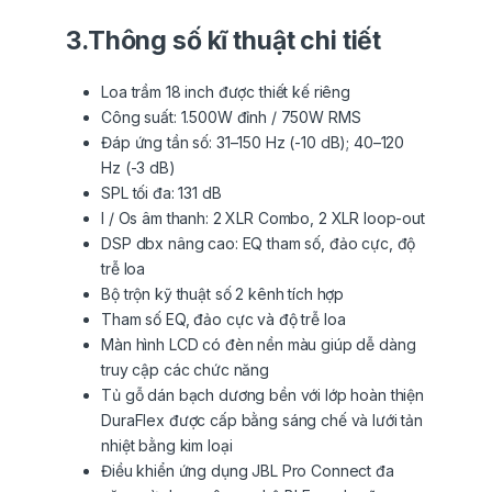
3.Thông số kĩ thuật chi tiết
Loa trầm 18 inch được thiết kế riêng
Công suất: 1.500W đỉnh / 750W RMS
Đáp ứng tần số: 31–150 Hz (-10 dB); 40–120
Hz (-3 dB)
SPL tối đa: 131 dB
I / Os âm thanh: 2 XLR Combo, 2 XLR loop-out
DSP dbx nâng cao: EQ tham số, đảo cực, độ
trễ loa
Bộ trộn kỹ thuật số 2 kênh tích hợp
Tham số EQ, đảo cực và độ trễ loa
Màn hình LCD có đèn nền màu giúp dễ dàng
truy cập các chức năng
Tủ gỗ dán bạch dương bền với lớp hoàn thiện
DuraFlex được cấp bằng sáng chế và lưới tản
nhiệt bằng kim loại
Điều khiển ứng dụng JBL Pro Connect đa