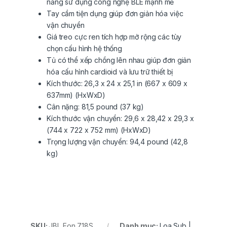
năng sử dụng công nghệ BLE mạnh mẽ
Tay cầm tiện dụng giúp đơn giản hóa việc
vận chuyển
Giá treo cực ren tích hợp mở rộng các tùy
chọn cấu hình hệ thống
Tủ có thể xếp chồng lên nhau giúp đơn giản
hóa cấu hình cardioid và lưu trữ thiết bị
Kích thước: 26,3 x 24 x 25,1 in (667 x 609 x
637mm) (HxWxD)
Cân nặng: 81,5 pound (37 kg)
Kích thước vận chuyển: 29,6 x 28,42 x 29,3 x
(744 x 722 x 752 mm) (HxWxD)
Trọng lượng vận chuyển: 94,4 pound (42,8
kg)
SKU:
JBL Eon 718S
Danh mục:
Loa Sub |