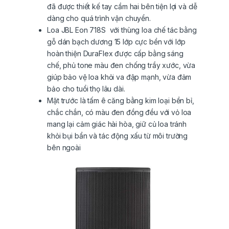
đã được thiết kế tay cầm hai bên tiện lợi và dễ
dàng cho quá trình vận chuyển.
Loa JBL Eon 718S với thùng loa chế tác bằng
gỗ dán bạch dương 15 lớp cực bền với lớp
hoàn thiện DuraFlex được cấp bằng sáng
chế, phủ tone màu đen chống trầy xước, vừa
giúp bảo vệ loa khỏi va đập mạnh, vừa đảm
bảo cho tuổi thọ lâu dài.
Mặt trước là tấm ê căng bằng kim loại bền bỉ,
chắc chắn, có màu đen đồng đều với vỏ loa
mang lại cảm giác hài hòa, giữ củ loa tránh
khỏi bụi bẩn và tác động xấu từ môi trường
bên ngoài