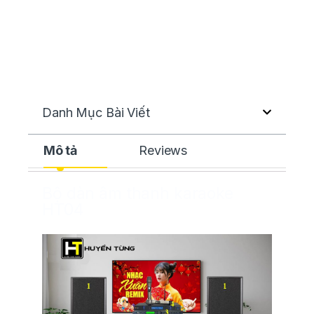
Danh Mục Bài Viết
Mô tả
Reviews
Bộ dàn âm thanh karaoke
HT04