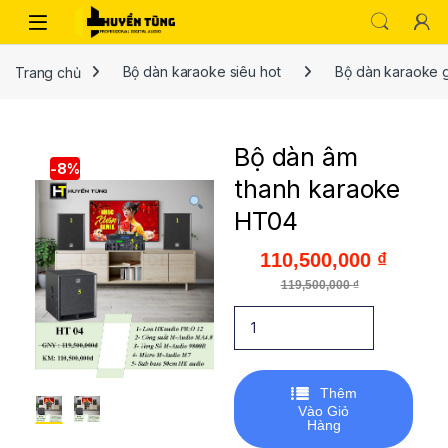
Trang chủ
Bộ dàn karaoke siêu hot
Bộ dàn karaoke g
Bộ dàn âm
-
8%
thanh karaoke
HT04
110,500,000
₫
119,500,000
₫
Thêm
Vào Giỏ
Hàng