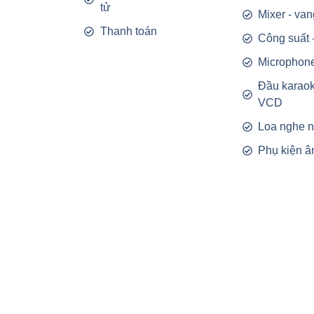
tử
Mixer - van
Thanh toán
Công suất 
Microphon
Đầu karao
VCD
Loa nghe 
Phụ kiện â