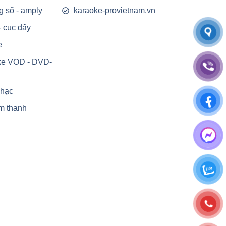
g số - amply
karaoke-provietnam.vn
- cục đẩy
e
ke VOD - DVD-
nhạc
m thanh