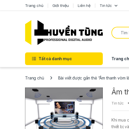
Trang chủ
Giới thiệu
Liên hệ
Tin tức
Tất cả danh mục
Trang ch
Trang chủ
Bài viết được gắn thẻ “Âm thanh vòm là
Âm th
Tin tức
Khi mua c
thiết bị 