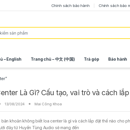
Chính sách bảo hành
Chính sách bảo 
ủ – English
Trang chủ – 中文 (中国)
Trả góp
Bảo hành
ter”
enter Là Gì? Cấu tạo, vai trò và cách lắp 
13/08/2024
Mai Công Khoa
băn khoăn không biết loa center là gì và cách lắp đặt thế nào cho p
 dưới đây từ Huyền Tùng Audio sẽ mang đến