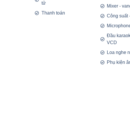
tử
Mixer - van
Thanh toán
Công suất 
Microphon
Đầu karao
VCD
Loa nghe 
Phụ kiện â