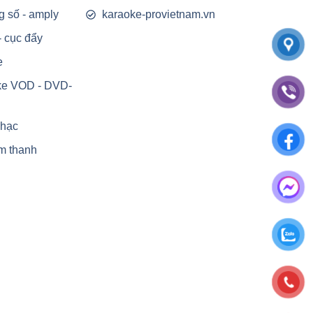
g số - amply
karaoke-provietnam.vn
- cục đẩy
e
ke VOD - DVD-
nhạc
m thanh