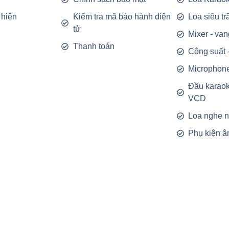
 hiện
Kiểm tra mã bảo hành điện
Loa siêu t
tử
Mixer - van
Thanh toán
Công suất 
Microphon
Đầu karao
VCD
Loa nghe 
Phụ kiện â