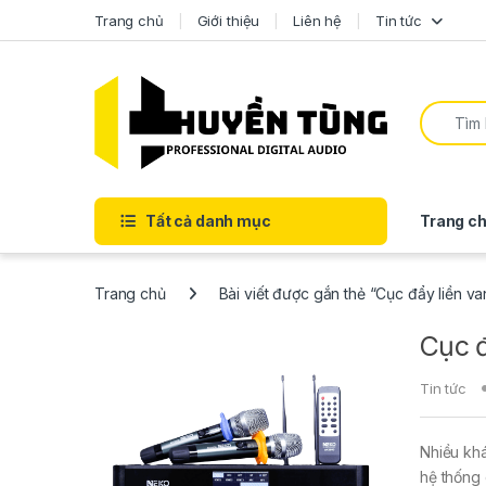
Trang chủ
Giới thiệu
Liên hệ
Tin tức
Tất cả danh mục
Trang ch
Trang chủ
Bài viết được gắn thẻ “Cục đẩy liền va
Cục đ
Tin tức
Nhiều kh
hệ thống 