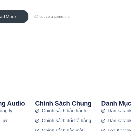
ad More
Leave a comment
ng Audio
Chính Sách Chung
Danh Mụ
công ty
Chính sách bảo hành
Dàn karaok
 lực
Chính sách đổi trả hàng
Dàn karaok
g
Chính sách bảo mật
Loa Karao