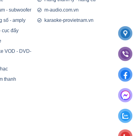
rầm - subwoofer
m-audio.com.vn
g số - amply
karaoke-provietnam.vn
- cục đẩy
e
ke VOD - DVD-
nhạc
m thanh