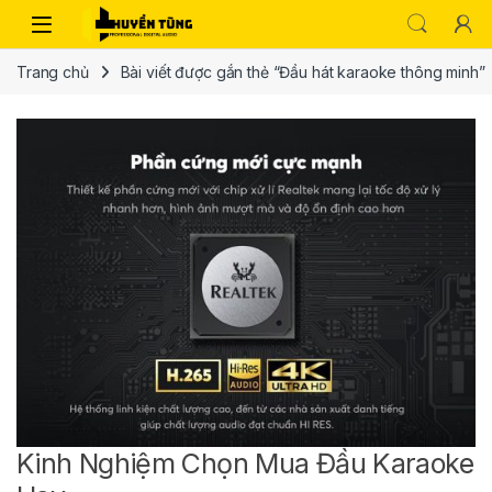
Trang chủ
Bài viết được gắn thẻ “Đầu hát karaoke thông minh”
Kinh Nghiệm Chọn Mua Đầu Karaoke