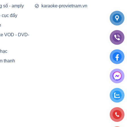
g số - amply
karaoke-provietnam.vn
- cục đẩy
e
ke VOD - DVD-
nhạc
m thanh