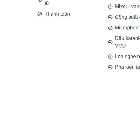
tử
Mixer - van
Thanh toán
Công suất 
Microphon
Đầu karao
VCD
Loa nghe 
Phụ kiện â