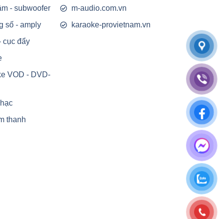
rầm - subwoofer
m-audio.com.vn
g số - amply
karaoke-provietnam.vn
- cục đẩy
e
ke VOD - DVD-
nhạc
m thanh