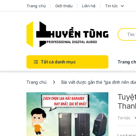
Trang chủ
Giới thiệu
Liên hệ
Tin tức
Tất cả danh mục
Trang ch
Trang chủ
Bài viết được gắn thẻ “gia đình nên d
Tuyệ
Than
Tin tức
Loa karao