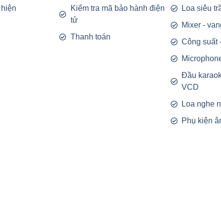
 hiện
Kiểm tra mã bảo hành điện
Loa siêu t
tử
Mixer - van
Thanh toán
Công suất 
Microphon
Đầu karao
VCD
Loa nghe 
Phụ kiện â