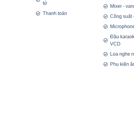
tử
Mixer - van
Thanh toán
Công suất 
Microphon
Đầu karao
VCD
Loa nghe 
Phụ kiện â