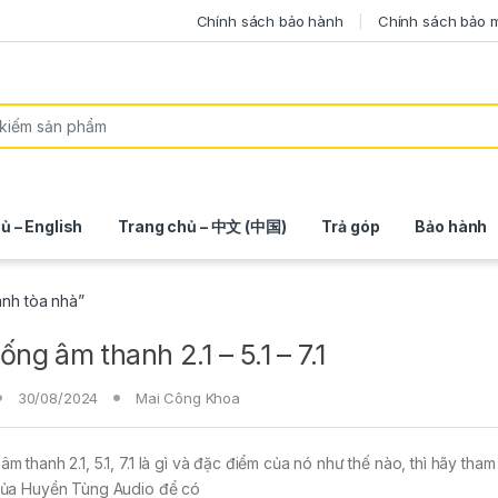
Chính sách bảo hành
Chính sách bảo 
ủ – English
Trang chủ – 中文 (中国)
Trả góp
Bảo hành
anh tòa nhà”
ống âm thanh 2.1 – 5.1 – 7.1
30/08/2024
Mai Công Khoa
âm thanh 2.1, 5.1, 7.1 là gì và đặc điểm của nó như thế nào, thì hãy tha
 của Huyền Tùng Audio để có