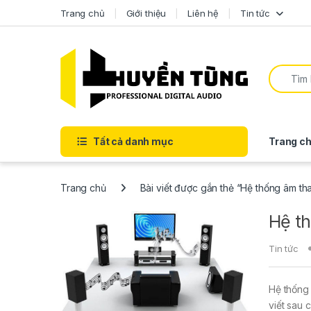
Trang chủ
Giới thiệu
Liên hệ
Tin tức
Tất cả danh mục
Trang ch
Trang chủ
Bài viết được gắn thẻ “Hệ thống âm th
Hệ th
Tin tức
Hệ thống 
viết sau