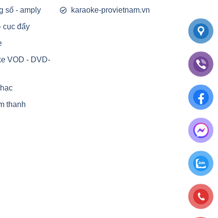
g số - amply
karaoke-provietnam.vn
- cục đẩy
e
ke VOD - DVD-
nhạc
m thanh