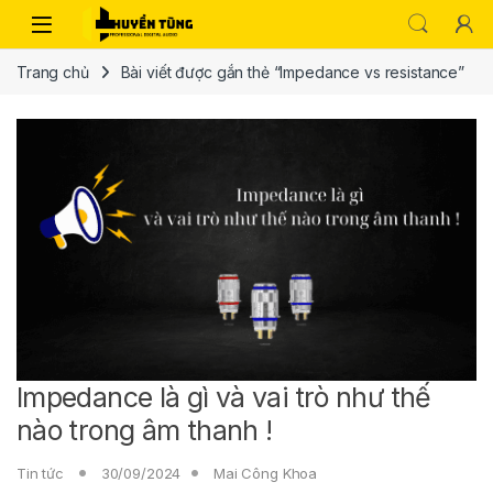
Trang chủ
Bài viết được gắn thẻ “Impedance vs resistance”
Impedance là gì và vai trò như thế
nào trong âm thanh !
Tin tức
30/09/2024
Mai Công Khoa