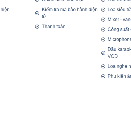
 hiện
Kiểm tra mã bảo hành điện
Loa siêu t
tử
Mixer - van
Thanh toán
Công suất 
Microphon
Đầu karao
VCD
Loa nghe 
Phụ kiện â