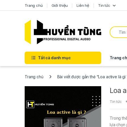
Trang chủ
Giới thiệu
Liên hệ
Tin tức
Tất cả danh mục
Trang ch
Trang chủ
Bài viết được gắn thẻ “Loa active là g
Loa a
Tin tức
Trong thế
lựa chọn