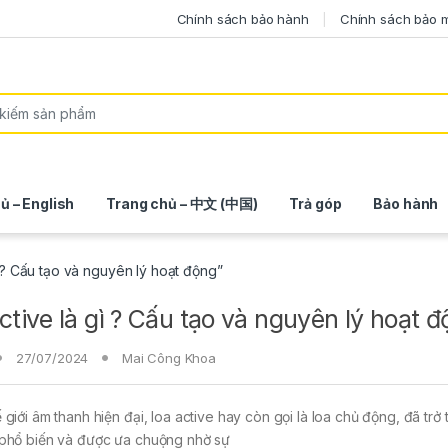
Chính sách bảo hành
Chính sách bảo 
ủ – English
Trang chủ – 中文 (中国)
Trả góp
Bảo hành
ì ? Cấu tạo và nguyên lý hoạt động”
ctive là gì ? Cấu tạo và nguyên lý hoạt 
27/07/2024
Mai Công Khoa
 giới âm thanh hiện đại, loa active hay còn gọi là loa chủ động, đã trở
 phổ biến và được ưa chuộng nhờ sự