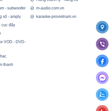
rầm - subwoofer
m-audio.com.vn
g số - amply
karaoke-provietnam.vn
- cục đẩy
e
ke VOD - DVD-
nhạc
m thanh