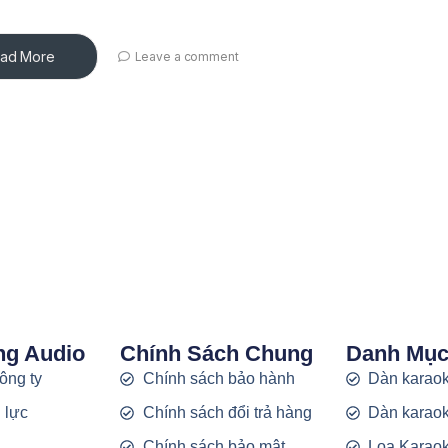
ad More
Leave a comment
ng Audio
Chính Sách Chung
Danh Mụ
công ty
Chính sách bảo hành
Dàn karaok
 lực
Chính sách đổi trả hàng
Dàn karaok
g
Chính sách bảo mật
Loa Karao