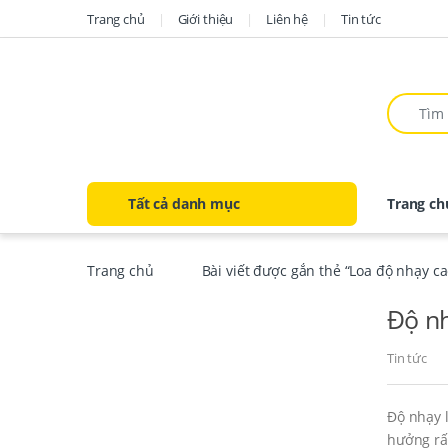
Trang chủ
Giới thiệu
Liên hệ
Tin tức
Tất cả danh mục
Trang ch
Trang chủ
Bài viết được gắn thẻ “Loa độ nhạy c
Độ nh
Tin tức
Độ nhạy l
hưởng rất