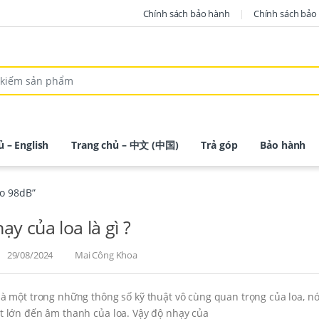
Chính sách bảo hành
Chính sách bảo 
ủ – English
Trang chủ – 中文 (中国)
Trả góp
Bảo hành
ao 98dB”
ạy của loa là gì ?
29/08/2024
Mai Công Khoa
à một trong những thông số kỹ thuật vô cùng quan trọng của loa, nó 
 lớn đến âm thanh của loa. Vậy độ nhạy của