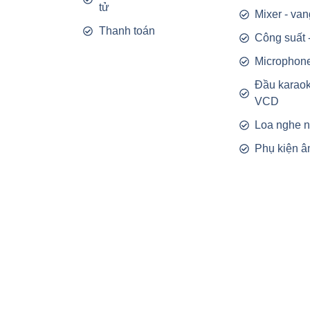
tử
Mixer - van
Thanh toán
Công suất 
Microphon
Đầu karao
VCD
Loa nghe 
Phụ kiện â