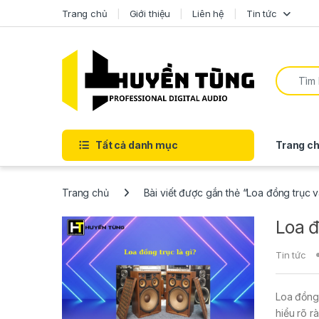
Trang chủ
Giới thiệu
Liên hệ
Tin tức
Tất cả danh mục
Trang ch
Trang chủ
Bài viết được gắn thẻ “Loa đồng trục v
Loa đ
Tin tức
Loa đồng 
hiểu rõ r