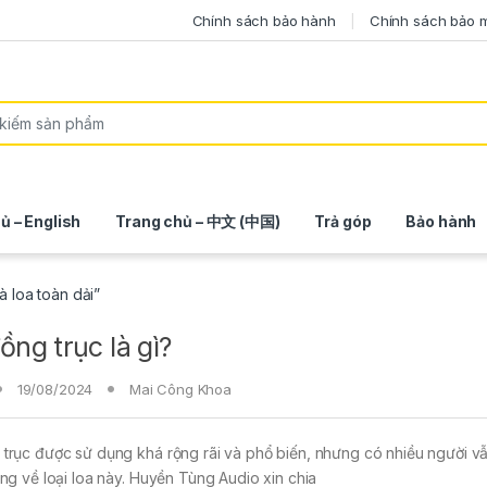
Chính sách bảo hành
Chính sách bảo 
ủ – English
Trang chủ – 中文 (中国)
Trả góp
Bảo hành
à loa toàn dải”
ồng trục là gì?
19/08/2024
Mai Công Khoa
trục được sử dụng khá rộng rãi và phổ biến, nhưng có nhiều người v
àng về loại loa này. Huyền Tùng Audio xin chia