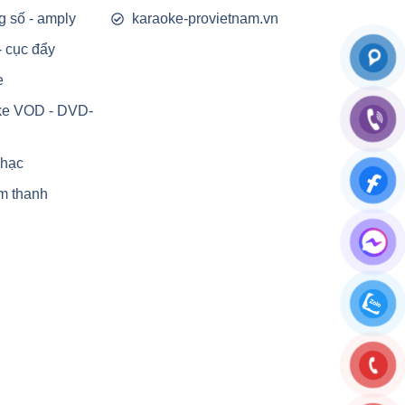
g số - amply
karaoke-provietnam.vn
- cục đẩy
e
ke VOD - DVD-
nhạc
m thanh