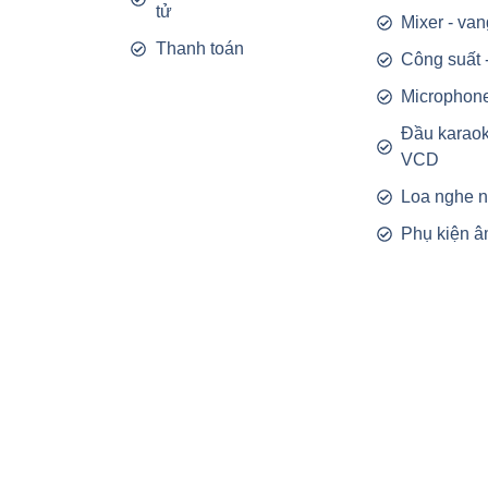
tử
Mixer - van
Thanh toán
Công suất 
Microphon
Đầu karao
VCD
Loa nghe 
Phụ kiện â