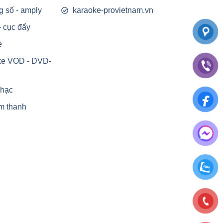
g số - amply
karaoke-provietnam.vn
- cục đẩy
e
ke VOD - DVD-
nhạc
m thanh