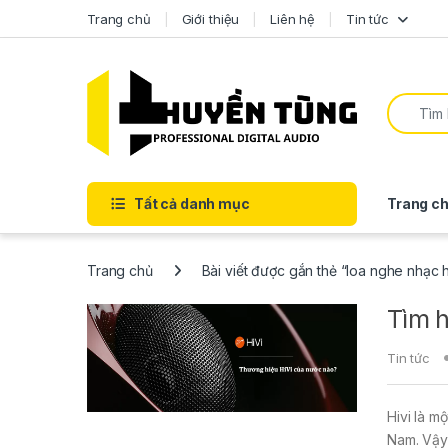
Trang chủ
Giới thiệu
Liên hệ
Tin tức
Tất cả danh mục
Trang ch
Trang chủ
Bài viết được gắn thẻ “loa nghe nhạc h
Tìm h
Tin tức
Hivi là m
Nam. Vậy