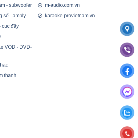
rầm - subwoofer
m-audio.com.vn
g số - amply
karaoke-provietnam.vn
- cục đẩy
e
ke VOD - DVD-
nhạc
m thanh