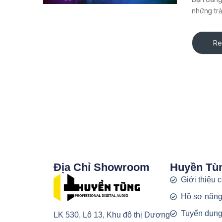
những trả
Re
Địa Chỉ Showroom
Huyền Tù
Giới thiệu 
Hồ sơ năng
Tuyển dụn
LK 530, Lô 13, Khu đô thị Dương