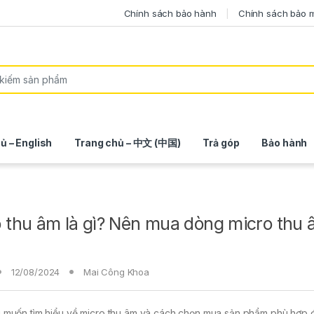
Chính sách bảo hành
Chính sách bảo 
ủ – English
Trang chủ – 中文 (中国)
Trả góp
Bảo hành
 thu âm là gì? Nên mua dòng micro thu
12/08/2024
Mai Công Khoa
 muốn tìm hiểu về micro thu âm và cách chọn mua sản phẩm phù hợp 