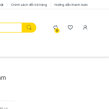
mật
Chính sách đổi trả hàng
Hướng dẫn thanh toán
0
 âm
để có