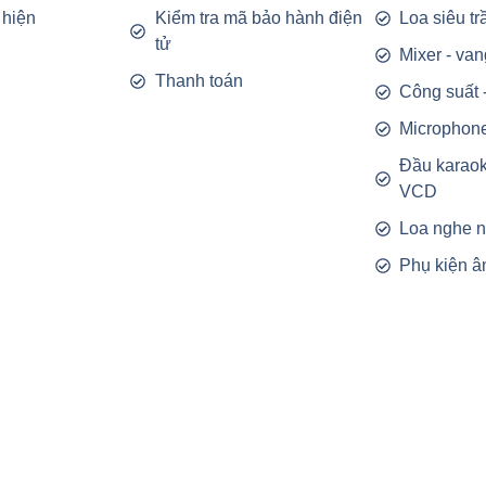
 hiện
Kiểm tra mã bảo hành điện
Loa siêu t
tử
Mixer - van
Thanh toán
Công suất 
Microphon
Đầu karao
VCD
Loa nghe 
Phụ kiện â