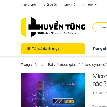
Trang chủ
Giới thiệu
Liên hệ
Tin tức
Tất cả danh mục
Trang ch
Trang chủ
Bài viết được gắn thẻ “micro dynamic”
Micro
nào ?
Tin tức
Bạn đang