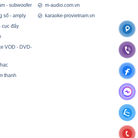
rầm - subwoofer
m-audio.com.vn
g số - amply
karaoke-provietnam.vn
- cục đẩy
e
ke VOD - DVD-
nhạc
m thanh