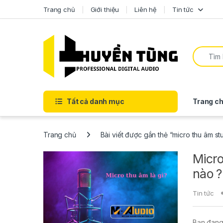
Trang chủ
Giới thiệu
Liên hệ
Tin tức
Tất cả danh mục
Trang ch
Trang chủ
Bài viết được gắn thẻ “micro thu âm st
Micro
nào ?
Tin tức
Bạn đang