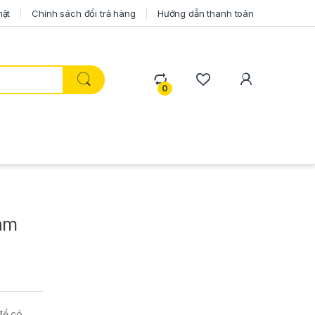
mật
Chính sách đổi trả hàng
Hướng dẫn thanh toán
0
 âm
để có