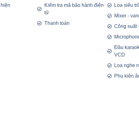
 hiện
Kiểm tra mã bảo hành điện
Loa siêu t
tử
Mixer - van
Thanh toán
Công suất 
Microphon
Đầu karao
VCD
Loa nghe 
Phụ kiện â