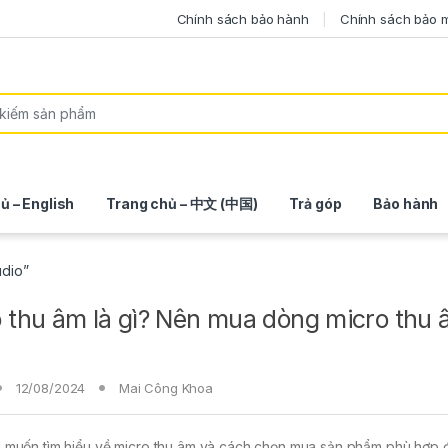
Chính sách bảo hành
Chính sách bảo 
ủ – English
Trang chủ – 中文 (中国)
Trả góp
Bảo hành
udio”
 thu âm là gì? Nên mua dòng micro thu
12/08/2024
Mai Công Khoa
 muốn tìm hiểu về micro thu âm và cách chọn mua sản phẩm phù hợp 