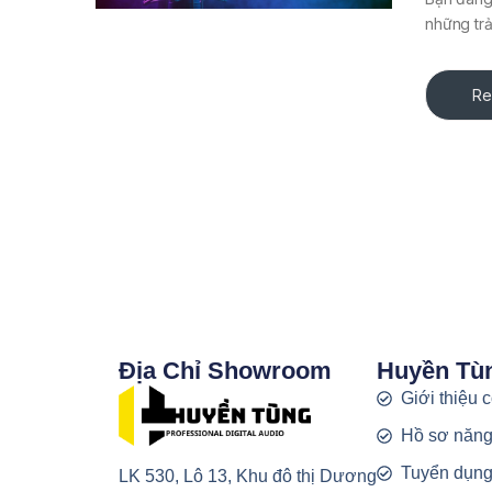
những trả
Re
Địa Chỉ Showroom
Huyền Tù
Giới thiệu 
Hồ sơ năng
Tuyển dụn
LK 530, Lô 13, Khu đô thị Dương