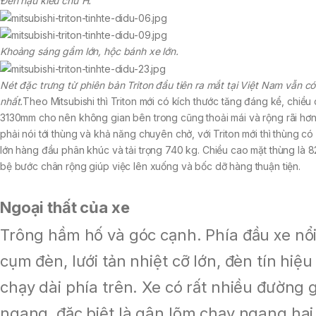
Đèn hậu kiểu chữ H.
Khoảng sáng gầm lớn, hộc bánh xe lớn.
Nét đặc trưng từ phiên bản Triton đầu tiên ra mắt tại Việt Nam vẫn có
nhất.
Theo Mitsubishi thì Triton mới có kích thước tăng đáng kể, chiều 
3130mm cho nên không gian bên trong cũng thoải mái và rộng rãi hơn. 
phải nói tới thùng và khả năng chuyên chở, với Triton mới thì thùng có
lớn hàng đầu phân khúc và tải trọng 740 kg. Chiều cao mặt thùng là 8
bệ bước chân rộng giúp việc lên xuống và bốc dỡ hàng thuận tiện.
Ngoại thất của xe
Trông hầm hố và góc cạnh. Phía đầu xe nổi
cụm đèn, lưới tản nhiệt cỡ lớn, đèn tín hiệ
chạy dài phía trên. Xe có rất nhiều đường 
ngang, đặc biệt là gân lõm chạy ngang hai