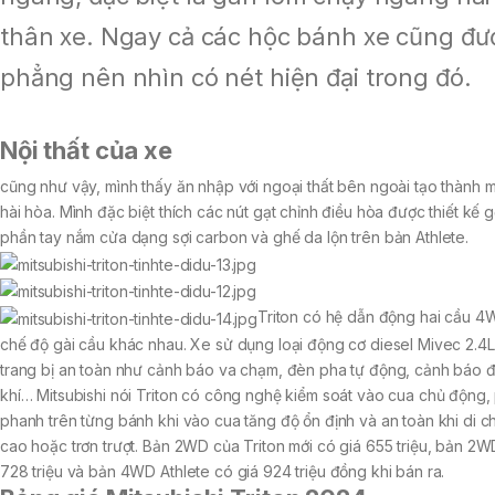
thân xe. Ngay cả các hộc bánh xe cũng đư
phẳng nên nhìn có nét hiện đại trong đó.
Nội thất của xe
cũng như vậy, mình thấy ăn nhập với ngoại thất bên ngoài tạo thành m
hài hòa. Mình đặc biệt thích các nút gạt chỉnh điều hòa được thiết kế gọ
phần tay nắm cửa dạng sợi carbon và ghế da lộn trên bản Athlete.
Triton có hệ dẫn động hai cầu 4W
chế độ gài cầu khác nhau. Xe sử dụng loại động cơ diesel Mivec 2.4L
trang bị an toàn như cảnh báo va chạm, đèn pha tự động, cảnh báo đi
khí… Mitsubishi nói Triton có công nghệ kiểm soát vào cua chủ động,
phanh trên từng bánh khi vào cua tăng độ ổn định và an toàn khi di c
cao hoặc trơn trượt. Bản 2WD của Triton mới có giá 655 triệu, bản 2
728 triệu và bản 4WD Athlete có giá 924 triệu đồng khi bán ra.