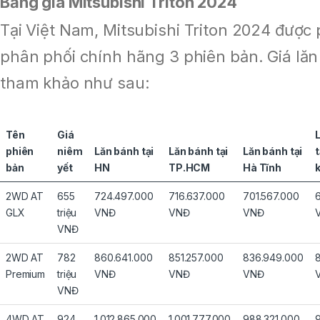
Bảng giá Mitsubishi Triton 2024
Tại Việt Nam, Mitsubishi Triton 2024 được
phân phối chính hãng 3 phiên bản. Giá lă
tham khảo như sau:
Tên
Giá
phiên
niêm
Lăn bánh tại
Lăn bánh tại
Lăn bánh tại
t
bản
yết
HN
TP.HCM
Hà Tĩnh
2WD AT
655
724.497.000
716.637.000
701.567.000
GLX
triệu
VNĐ
VNĐ
VNĐ
VNĐ
2WD AT
782
860.641.000
851.257.000
836.949.000
Premium
triệu
VNĐ
VNĐ
VNĐ
VNĐ
4WD AT
924
1.012.865.000
1.001.777.000
988.321.000