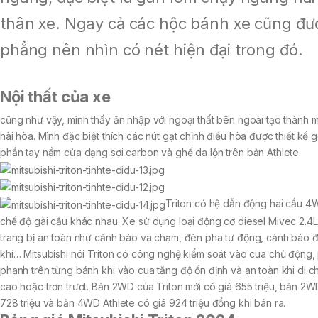
thân xe. Ngay cả các hộc bánh xe cũng đư
phẳng nên nhìn có nét hiện đại trong đó.
Nội thất của xe
cũng như vậy, mình thấy ăn nhập với ngoại thất bên ngoài tạo thành m
hài hòa. Mình đặc biệt thích các nút gạt chỉnh điều hòa được thiết kế gọ
phần tay nắm cửa dạng sợi carbon và ghế da lộn trên bản Athlete.
Triton có hệ dẫn động hai cầu 4W
chế độ gài cầu khác nhau. Xe sử dụng loại động cơ diesel Mivec 2.4L
trang bị an toàn như cảnh báo va chạm, đèn pha tự động, cảnh báo đi
khí… Mitsubishi nói Triton có công nghệ kiểm soát vào cua chủ động,
phanh trên từng bánh khi vào cua tăng độ ổn định và an toàn khi di c
cao hoặc trơn trượt. Bản 2WD của Triton mới có giá 655 triệu, bản 2
728 triệu và bản 4WD Athlete có giá 924 triệu đồng khi bán ra.