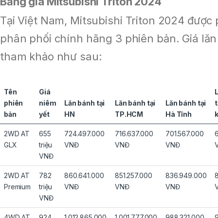
Bảng giá Mitsubishi Triton 2024
Tại Việt Nam, Mitsubishi Triton 2024 được
phân phối chính hãng 3 phiên bản. Giá lă
tham khảo như sau:
Tên
Giá
phiên
niêm
Lăn bánh tại
Lăn bánh tại
Lăn bánh tại
t
bản
yết
HN
TP.HCM
Hà Tĩnh
2WD AT
655
724.497.000
716.637.000
701.567.000
GLX
triệu
VNĐ
VNĐ
VNĐ
VNĐ
2WD AT
782
860.641.000
851.257.000
836.949.000
Premium
triệu
VNĐ
VNĐ
VNĐ
VNĐ
4WD AT
924
1.012.865.000
1.001.777.000
988.321.000