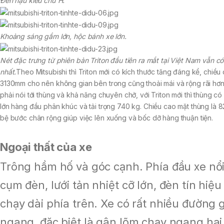
Đèn hậu kiểu chữ H.
Khoảng sáng gầm lớn, hộc bánh xe lớn.
Nét đặc trưng từ phiên bản Triton đầu tiên ra mắt tại Việt Nam vẫn có
nhất.
Theo Mitsubishi thì Triton mới có kích thước tăng đáng kể, chiều 
3130mm cho nên không gian bên trong cũng thoải mái và rộng rãi hơn. 
phải nói tới thùng và khả năng chuyên chở, với Triton mới thì thùng có
lớn hàng đầu phân khúc và tải trọng 740 kg. Chiều cao mặt thùng là 8
bệ bước chân rộng giúp việc lên xuống và bốc dỡ hàng thuận tiện.
Ngoại thất của xe
Trông hầm hố và góc cạnh. Phía đầu xe nổi
cụm đèn, lưới tản nhiệt cỡ lớn, đèn tín hiệ
chạy dài phía trên. Xe có rất nhiều đường 
ngang, đặc biệt là gân lõm chạy ngang hai