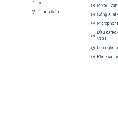
tử
Mixer - van
Thanh toán
Công suất 
Microphon
Đầu karao
VCD
Loa nghe 
Phụ kiện â