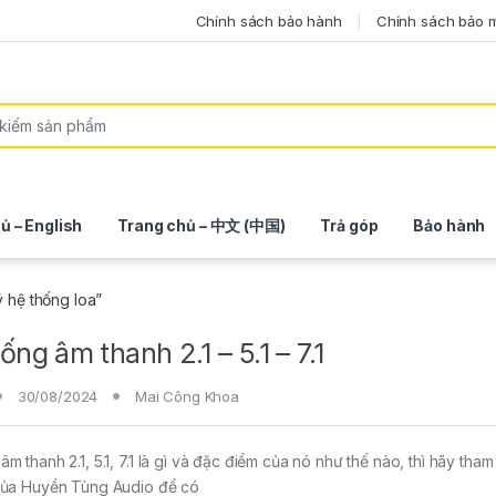
Chính sách bảo hành
Chính sách bảo 
ủ – English
Trang chủ – 中文 (中国)
Trả góp
Bảo hành
ý hệ thống loa”
ống âm thanh 2.1 – 5.1 – 7.1
30/08/2024
Mai Công Khoa
âm thanh 2.1, 5.1, 7.1 là gì và đặc điểm của nó như thế nào, thì hãy tha
 của Huyền Tùng Audio để có