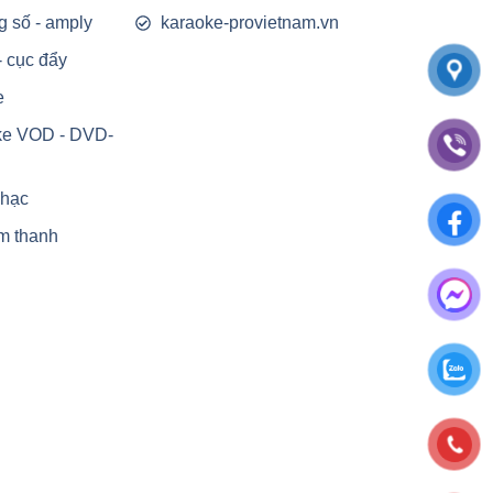
g số - amply
karaoke-provietnam.vn
- cục đẩy
e
ke VOD - DVD-
nhạc
m thanh