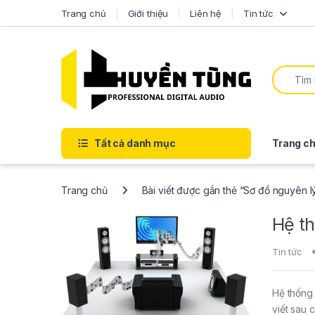
Trang chủ
Giới thiệu
Liên hệ
Tin tức
Tất cả danh mục
Trang ch
Trang chủ
Bài viết được gắn thẻ “Sơ đồ nguyên l
Hệ th
Tin tức
Hệ thống 
viết sau