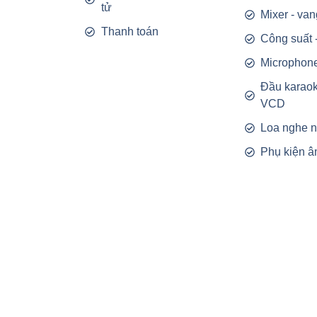
tử
Mixer - van
Thanh toán
Công suất 
Microphon
Đầu karao
VCD
Loa nghe 
Phụ kiện â