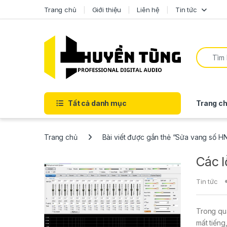
Trang chủ
Giới thiệu
Liên hệ
Tin tức
Tất cả danh mục
Trang ch
Trang chủ
Bài viết được gắn thẻ “Sửa vang số H
Các l
Tin tức
Trong quá
mất tiếng