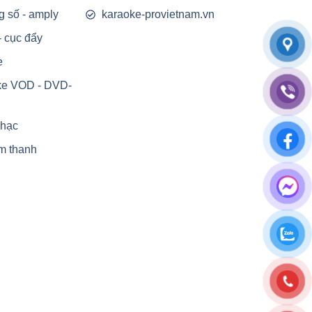
g số - amply
karaoke-provietnam.vn
- cục đẩy
e
ke VOD - DVD-
nhạc
m thanh