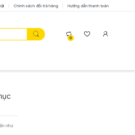
mật
Chính sách đổi trả hàng
Hướng dẫn thanh toán
0
hục
iến như