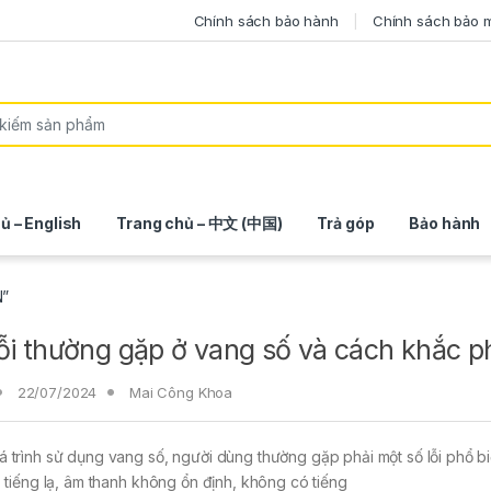
Chính sách bảo hành
Chính sách bảo 
ủ – English
Trang chủ – 中文 (中国)
Trả góp
Bảo hành
N”
ỗi thường gặp ở vang số và cách khắc p
22/07/2024
Mai Công Khoa
 trình sử dụng vang số, người dùng thường gặp phải một số lỗi phổ b
, tiếng lạ, âm thanh không ổn định, không có tiếng