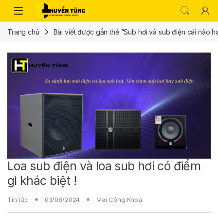
Trang chủ
Bài viết được gắn thẻ “Sub hơi và sub điện cái nào h
Loa sub điện và loa sub hơi có điểm
gì khác biệt !
Tin tức
03/08/2024
Mai Công Khoa