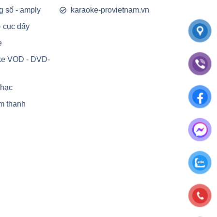
g số - amply
karaoke-provietnam.vn
- cục đẩy
e
ke VOD - DVD-
nhạc
m thanh