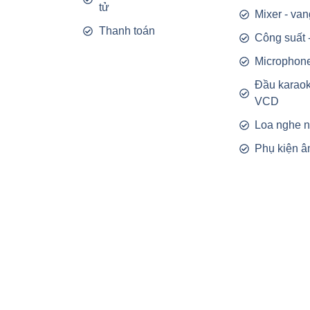
tử
Mixer - van
Thanh toán
Công suất 
Microphon
Đầu karao
VCD
Loa nghe 
Phụ kiện â