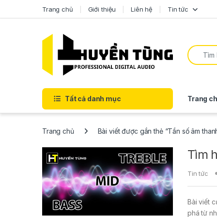
Trang chủ
Giới thiệu
Liên hệ
Tin tức
Tất cả danh mục
Trang ch
Trang chủ
Bài viết được gắn thẻ “Tần số âm than
Tìm h
Tin tức
Bài viết 
phá từ nh