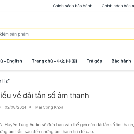
Chính sách bảo hành
Chính sách bảo 
ủ – English
Trang chủ – 中文 (中国)
Trả góp
Bảo hành
h Hz”
iểu về dải tần số âm thanh
02/08/2024
Mai Công Khoa
của Huyền Tùng Audio sẽ đưa bạn vào thế giới của dải tần số âm thanh
ững âm trầm sâu đến những âm thanh tinh tế cao.