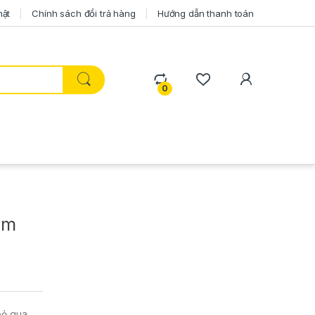
mật
Chính sách đổi trả hàng
Hướng dẫn thanh toán
0
âm
bỏ qua