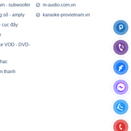
rầm - subwoofer
m-audio.com.vn
g số - amply
karaoke-provietnam.vn
- cục đẩy
e
ke VOD - DVD-
nhạc
m thanh