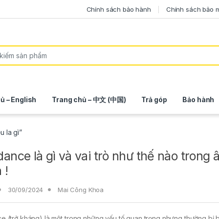
Chính sách bảo hành
Chính sách bảo 
ủ – English
Trang chủ – 中文 (中国)
Trả góp
Bảo hành
u la gì”
ance là gì và vai trò như thế nào trong 
 !
30/09/2024
Mai Công Khoa
 (trở kháng) là một trong những yếu tố quan trọng nhưng thường bị 