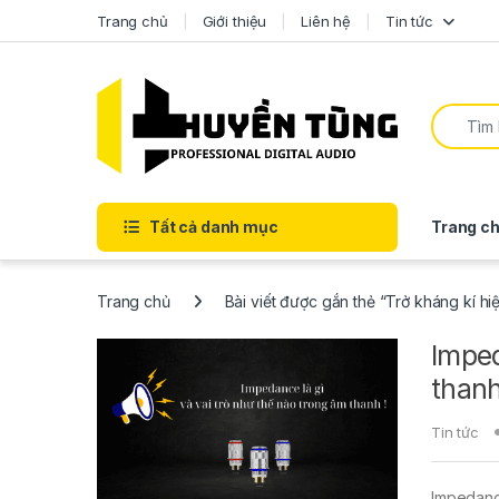
Trang chủ
Giới thiệu
Liên hệ
Tin tức
Tất cả danh mục
Trang ch
Trang chủ
Bài viết được gắn thẻ “Trở kháng kí hiệ
Imped
thanh
Tin tức
Impedance