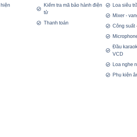
 hiện
Kiểm tra mã bảo hành điện
Loa siêu t
tử
Mixer - van
Thanh toán
Công suất 
Microphon
Đầu karao
VCD
Loa nghe 
Phụ kiện â