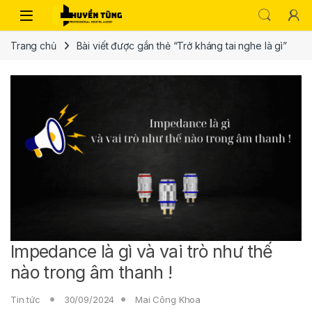
Trang chủ
Bài viết được gắn thẻ “Trở kháng tai nghe là gì”
Impedance là gì và vai trò như thế
nào trong âm thanh !
Tin tức
30/09/2024
Mai Công Khoa