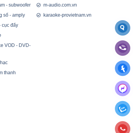
rầm - subwoofer
m-audio.com.vn
g số - amply
karaoke-provietnam.vn
- cục đẩy
e
ke VOD - DVD-
nhạc
m thanh