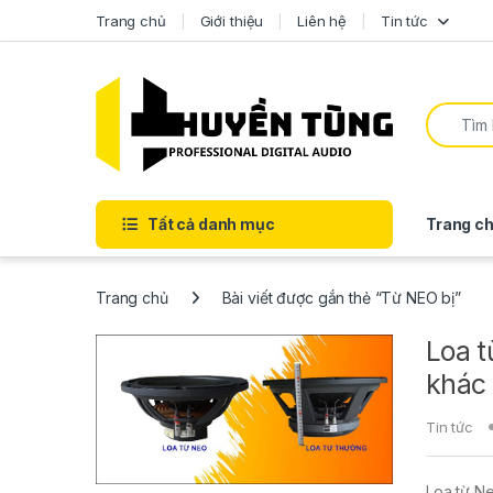
Trang chủ
Giới thiệu
Liên hệ
Tin tức
Tất cả danh mục
Trang ch
Trang chủ
Bài viết được gắn thẻ “Từ NEO bị”
Loa t
khác 
Tin tức
Loa từ Ne