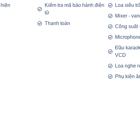
 hiện
Kiểm tra mã bảo hành điện
Loa siêu t
tử
Mixer - van
Thanh toán
Công suất 
Microphon
Đầu karao
VCD
Loa nghe 
Phụ kiện â