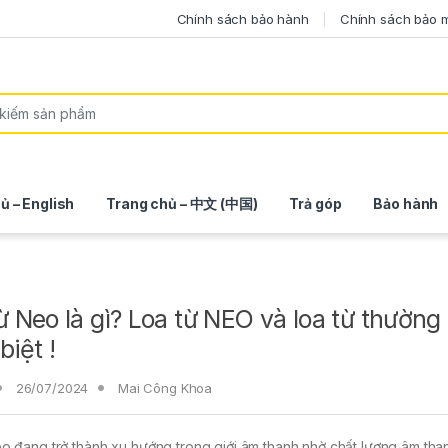
Chính sách bảo hành
Chính sách bảo 
ủ – English
Trang chủ – 中文 (中国)
Trả góp
Bảo hành
ừ Neo là gì? Loa từ NEO và loa từ thường 
biệt !
26/07/2024
Mai Công Khoa
o đang trở thành xu hướng trong giới âm thanh nhờ chất lượng âm than