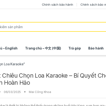
Chính sách bảo hành
Chính sách bảo 
ủ – English
Trang chủ – 中文 (中国)
Trả góp
Bảo hành
họn Loa Karaoke”
t Chiêu Chọn Loa Karaoke – Bí Quyết C
h Hoàn Hảo
06/03/2025
Mai Công Khoa
ke là thiết bị không thể thiếu trong những buổi tiệc tùng, sum họp gia 