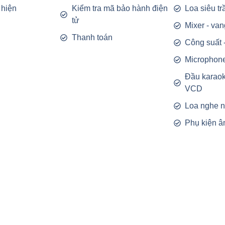
 hiện
Kiểm tra mã bảo hành điện
Loa siêu t
tử
Mixer - van
Thanh toán
Công suất 
Microphon
Đầu karao
VCD
Loa nghe 
Phụ kiện â