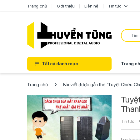
Trang chủ
Giới thiệu
Liên hệ
Tin tức
Tất cả danh mục
Trang ch
Trang chủ
Bài viết được gắn thẻ “Tuyệt Chiêu C
Tuyệ
Than
Tin tức
Loa karao