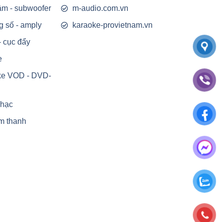
rầm - subwoofer
m-audio.com.vn
g số - amply
karaoke-provietnam.vn
- cục đẩy
e
ke VOD - DVD-
nhạc
m thanh