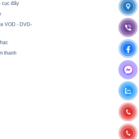
- cục đẩy
e
ke VOD - DVD-
nhạc
m thanh