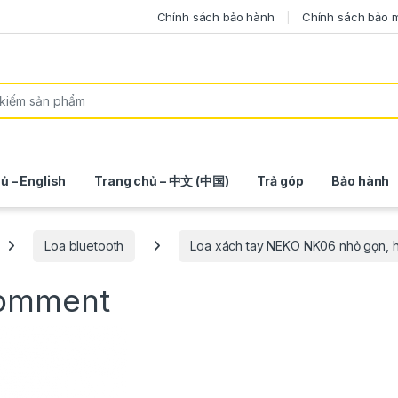
Chính sách bảo hành
Chính sách bảo 
ủ – English
Trang chủ – 中文 (中国)
Trả góp
Bảo hành
Loa bluetooth
Loa xách tay NEKO NK06 nhỏ gọn, hát
comment