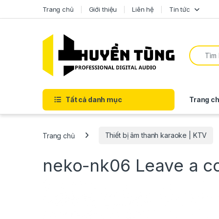
Trang chủ
Giới thiệu
Liên hệ
Tin tức
Tất cả danh mục
Trang ch
Trang chủ
Thiết bị âm thanh karaoke | KTV
neko-nk06
Leave a 