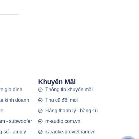
c
Khuyến Mãi
e gia đình
Thông tin khuyến mãi
e kinh doanh
Thu cũ đổi mới
ke
Hàng thanh lý - hàng cũ
rầm - subwoofer
m-audio.com.vn
g số - amply
karaoke-provietnam.vn