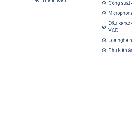
Thanh toán
Công suất 
Microphon
Đầu karao
VCD
Loa nghe 
Phụ kiện â