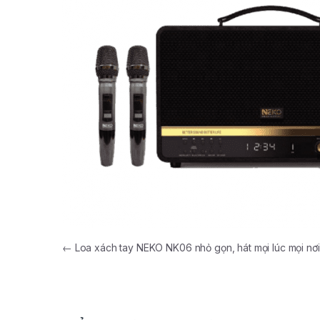
←
Loa xách tay NEKO NK06 nhỏ gọn, hát mọi lúc mọi nơi