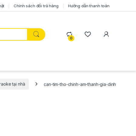
mật
Chính sách đổi trả hàng
Hướng dẫn thanh toán
0
raoke tại nhà
can-tim-tho-chinh-am-thanh-gia-dinh