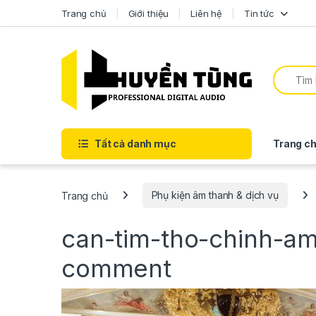
Trang chủ
Giới thiệu
Liên hệ
Tin tức
Tất cả danh mục
Trang ch
Trang chủ
Phụ kiện âm thanh & dịch vụ
can-tim-tho-chinh-a
comment