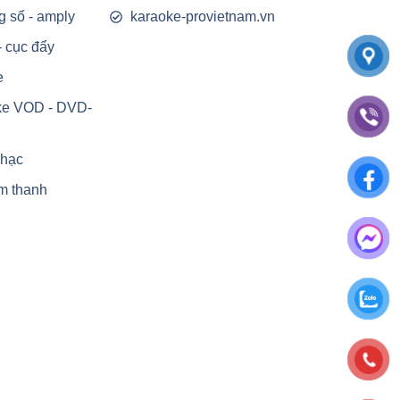
g số - amply
karaoke-provietnam.vn
- cục đẩy
e
ke VOD - DVD-
nhạc
m thanh