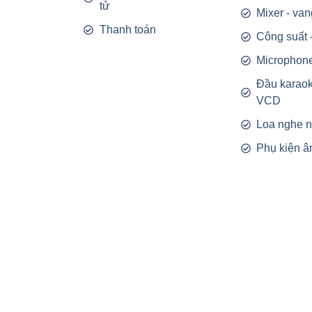
tử
Mixer - van
Thanh toán
Công suất 
Microphon
Đầu karao
VCD
Loa nghe 
Phụ kiện â