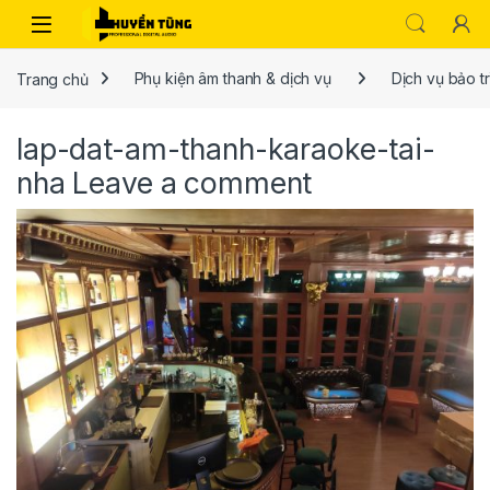
Trang chủ
Phụ kiện âm thanh & dịch vụ
Dịch vụ bảo tr
lap-dat-am-thanh-karaoke-tai-
nha
Leave a comment