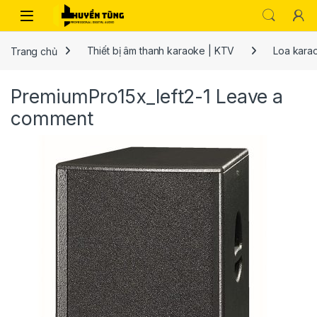
Trang chủ
Thiết bị âm thanh karaoke | KTV
Loa kara
PremiumPro15x_left2-1
Leave a
comment